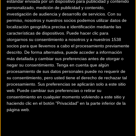
estándar enviada por un dispositivo para publicidad y contenido
de 2026
a las
10:13h
en la sección de
Salud
personalizado, medición de publicidad y contenido,
investigación de audiencia y desarrollo de servicios.
Con su
La evidencia científica actual desplaza el viejo mito
permiso, nosotros y nuestros socios podemos utilizar datos de
de la deshidratación y apunta a la fatiga
localización geográfica precisa e identificación mediante las
neuromuscular y al sistema nervioso como
características de dispositivos. Puede hacer clic para
detonantes clave en el deporte de resistencia.
otorgarnos su consentimiento a nosotros y a nuestros 1538
socios para que llevemos a cabo el procesamiento previamente
Los
calambres musculares
asociados al ejercicio
descrito. De forma alternativa, puede acceder a información
más detallada y cambiar sus preferencias antes de otorgar o
representan uno de los dolores de cabeza más
negar su consentimiento.
Tenga en cuenta que algún
habituales, frustrantes y peor comprendidos en el
procesamiento de sus datos personales puede no requerir de
deporte de resistencia. Durante generaciones,
su consentimiento, pero usted tiene el derecho de rechazar tal
atletas y entrenadores han achacado este problema
procesamiento. Sus preferencias se aplicarán solo a este sitio
de forma casi exclusiva a una simple falta de
web. Puede cambiar sus preferencias o retirar su
hidratación o a la pérdida de electrolitos. Sin
consentimiento en cualquier momento volviendo a este sitio y
embargo, los últimos estudios científicos desmontan
haciendo clic en el botón "Privacidad" en la parte inferior de la
página web.
esta teoría simplista y describen un fenómeno
complejo donde
varias causas actúan de forma
simultánea
.