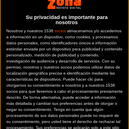
Catalana Internacional BTT Biking Point.
Su privacidad es importante para
MÁS DE 600 CICLISTAS DE 13
nosotros
NACIONALIDADES.
Nosotros y nuestros 1538
socios
almacenamos y/o accedemos
a información en un dispositivo, como cookies, y procesamos
datos personales, como identificadores únicos e información
Un recorrido variado y sin descansos que va minando el
estándar enviada por un dispositivo para publicidad y contenido
físico de todos los participantes que han vivido el sol
personalizado, medición de publicidad y contenido,
investigación de audiencia y desarrollo de servicios.
Con su
imponente durante todo el día. Después de las carreras de
permiso, nosotros y nuestros socios podemos utilizar datos de
las categorías inferiores, se ha dado el pistoletazo de salida
localización geográfica precisa e identificación mediante las
la carrera femenina
. En esta, la principal candidata al
características de dispositivos. Puede hacer clic para
triunfo, la subcampeona de Europa, Yana Belomoina (CST
otorgarnos su consentimiento a nosotros y a nuestros 1538
PostNL Bafang), se ha distanciado de sus rivales y ha
socios para que llevemos a cabo el procesamiento previamente
descrito. De forma alternativa, puede acceder a información
conseguido un sólido triunfo, sin dar ninguna oportunidad
más detallada y cambiar sus preferencias antes de otorgar o
a la belga Githa Michiels (Primaflor- Mondraker-Xsauce) y
negar su consentimiento.
Tenga en cuenta que algún
Janik Loivre (Estonian National MTB Team), que han cerrado
procesamiento de sus datos personales puede no requerir de
el podio.
su consentimiento, pero usted tiene el derecho de rechazar tal
procesamiento. Sus preferencias se aplicarán solo a este sitio