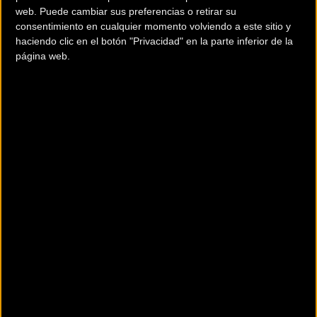
web. Puede cambiar sus preferencias o retirar su
consentimiento en cualquier momento volviendo a este sitio y
haciendo clic en el botón "Privacidad" en la parte inferior de la
página web.
Se acercaba la hora de la carrera élite y sub 23 masculino.
Atmósfera ideal para competir y el desarrollo de la prueba
no ha decepcionado. La pareja del equipo Massi formada
por los franceses Thomas Griot y Hugo Drechou escapan.
En todo momento, Drechou se resguardó en su compañero.
Ambos iban ampliando el agujero con el danés del