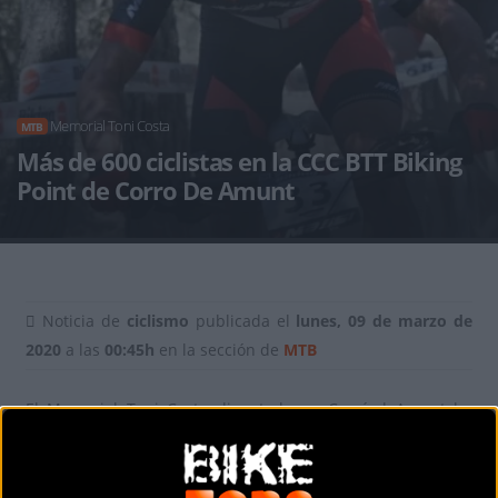
Memorial Toni Costa
MTB
Más de 600 ciclistas en la CCC BTT Biking
Point de Corro De Amunt
Noticia de
ciclismo
publicada el
lunes, 09 de marzo de
2020
a las
00:45h
en la sección de
MTB
El Memorial Toni Costa disputado en Corró d Amunt ha
vuelto a demostrar este domingo 8 de marzo el gran
potencial de un circuito, que año tras año, reúne más
ciclistas que desean participar en la clásica de la Copa