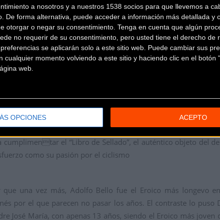
udad jarrera los inscritos al Recorrido Corto, que vieron cómo el 
ntimiento a nosotros y a nuestros 1538 socios para que llevemos a ca
o. De forma alternativa, puede acceder a información más detallada y 
o Saioa Larrañaga y el Concejal de Deportes Leopoldo García, co
de otorgar o negar su consentimiento.
Tenga en cuenta que algún proc
ede no requerir de su consentimiento, pero usted tiene el derecho de r
referencias se aplicarán solo a este sitio web. Puede cambiar sus pref
ltimo en cruzar la línea de meta ubicada en la Plaza de la Paz en
 cualquier momento volviendo a este sitio y haciendo clic en el botón "
oicos que llenaban de colorido y ambiente una plaza volcada con
 página web.
er más kilómetros del Camino de Santiago, en un año especial
ÁS OPCIONES
ACEPTO
 por Chelu, embajador de Eroica Hispania 2022, que completó 
a cumplimentar el “Libro de Sellado”, el auténtico objeto del 
esfuerzo como su pasión por el ciclismo
ar que una vez más, Adolfo Bello fue el Eroico más longevo e
onés por el que parecen no pasar los años. El contraste lo pus
e José María, con apenas 13 años, siendo el Eroico más joven d