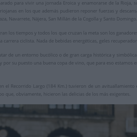
parado para vivir una jornada Eroica y enamorarse de la Rioja, su
 riojanas en los que además pudieron reponer fuerzas y descans
raza, Navarrete, Nájera, San Millán de la Cogolla y Santo Domingo
ran los tiempos y todos los que cruzan la meta son los ganadores
carrera ciclista. Nada de bebidas energéticas, geles recuperadore
utar de un entorno bucólico o de gran carga histórica y simbólic
 y por su puesto una buena copa de vino, que para eso estamos en
 en el Recorrido Largo (184 Km.) tuvieron de un avituallamiento
bo que, obviamente, hicieron las delicias de los más exigentes.