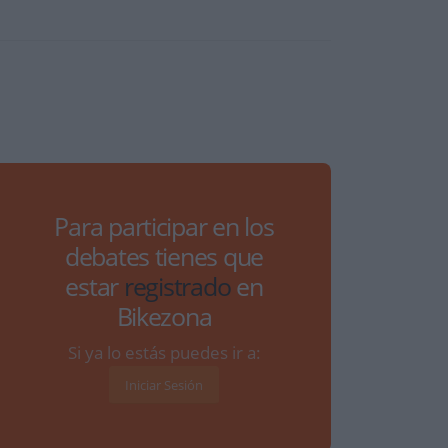
Para participar en los
debates tienes que
estar
registrado
en
Bikezona
Si ya lo estás puedes ir a:
Iniciar Sesión