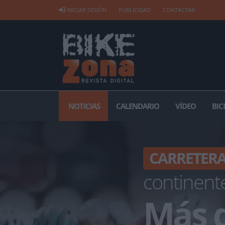
INICIAR SESIÓN
PUBLICIDAD
CONTACTAR
NOTICIAS
CALENDARIO
VÍDEO
BIC
CARRETER
continent
Más d