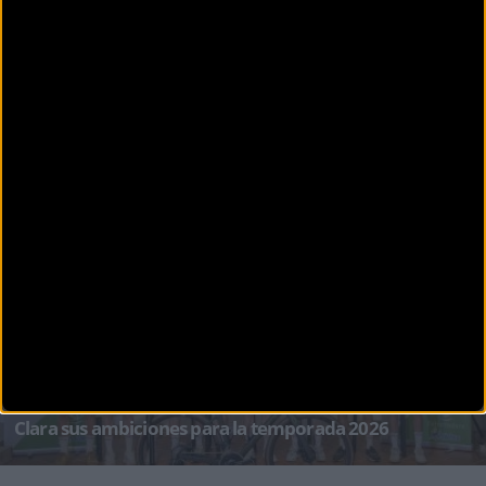
CARRETERA
La RFEC y el C.C. Edelweiss firman un acuerdo histórico
para celebrar los Campeonatos de Esapaña de
carretera y BTT en Huesca
La provincia de Huesca reafirma su idilio con las dos ruedas tras el histórico acuerdo
presentado recientemente.
CARRETERA
El Extremadura Pebetero desvela en el Claustro Santa
Clara sus ambiciones para la temporada 2026
El ciclismo de formación en Extremadura vive uno de sus momentos más esperados del
año. Maña