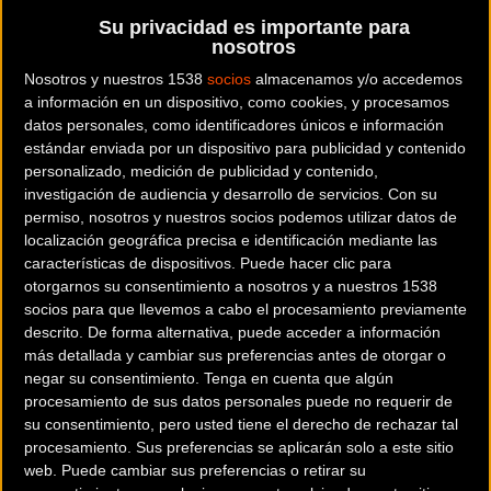
exploración de entornos naturales protegidos y desafíos de
Su privacidad es importante para
gran fondo que pondrán a prueba la resistencia de los
nosotros
participantes.
Nosotros y nuestros 1538
socios
almacenamos y/o accedemos
a información en un dispositivo, como cookies, y procesamos
datos personales, como identificadores únicos e información
estándar enviada por un dispositivo para publicidad y contenido
Un trazado inédito por la Reserva
personalizado, medición de publicidad y contenido,
Natural Llaberia
investigación de audiencia y desarrollo de servicios.
Con su
permiso, nosotros y nuestros socios podemos utilizar datos de
localización geográfica precisa e identificación mediante las
La principal novedad de esta edición se encuentra en el
características de dispositivos. Puede hacer clic para
recorrido de media distancia. Con una extensión de 106
otorgarnos su consentimiento a nosotros y a nuestros 1538
kilómetros, este trazado se adentra de forma íntegra en la
socios para que llevemos a cabo el procesamiento previamente
descrito. De forma alternativa, puede acceder a información
Reserva Natural Llaberia. Se trata de una propuesta 100%
más detallada y cambiar sus preferencias antes de otorgar o
inédita que busca ofrecer al ciclista una experiencia visual
negar su consentimiento.
Tenga en cuenta que algún
y técnica diferente, alejándose de las rutas convencionales
procesamiento de sus datos personales puede no requerir de
y priorizando la belleza paisajística de este espacio
su consentimiento, pero usted tiene el derecho de rechazar tal
procesamiento. Sus preferencias se aplicarán solo a este sitio
protegido.
web. Puede cambiar sus preferencias o retirar su