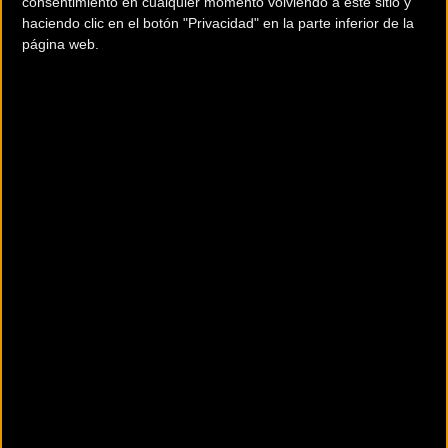
consentimiento en cualquier momento volviendo a este sitio y
haciendo clic en el botón "Privacidad" en la parte inferior de la
página web.
El gran fondo rodea la Denominación
de Origen Priorat
Para los ciclistas más exigentes, la Mussara Salou mantiene
su apuesta por la larga distancia con un recorrido de 183
kilómetros. En esta ocasión, el trazado ha sido diseñado
para dar la vuelta completa a la prestigiosa Denominación
de Origen Priorat. Este itinerario destaca no solo por su
dureza física y el desnivel acumulado, sino también por
atravesar uno de los viñedos más emblemáticos y
reconocidos internacionalmente, combinando deporte y
cultura vinícola en una sola jornada.