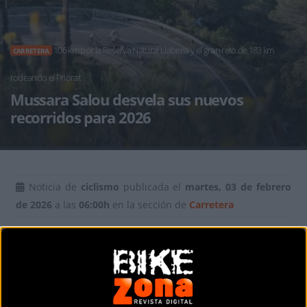
106 km por la Reserva Natural Llaberia y el gran reto de 183 km
CARRETERA
rodeando el Priorat
Mussara Salou desvela sus nuevos
recorridos para 2026
Noticia de
ciclismo
publicada el
martes, 03 de febrero
de 2026
a las
06:00h
en la sección de
Carretera
La organización de la Mussara Salou Costa Daurada ha
confirmado los trazados para su próxima edición, que se
celebrará el 17 de mayo de 2026. La cita cicloturista
introduce cambios significativos este año, apostando por la