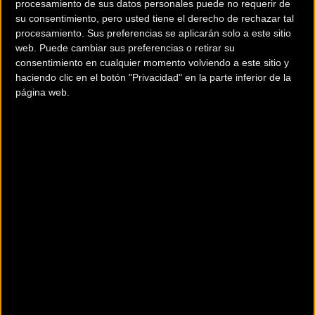
procesamiento de sus datos personales puede no requerir de
como tercero, en 2016. “Sigo pensando que tengo
su consentimiento, pero usted tiene el derecho de rechazar tal
un Tour en las piernas”, dice convencido y sin
procesamiento. Sus preferencias se aplicarán solo a este sitio
rodeos. “El objetivo en 2019 será culminar un
web. Puede cambiar sus preferencias o retirar su
objetivo grande”, añade refiriéndose a la ronda gala
consentimiento en cualquier momento volviendo a este sitio y
o a la Vuelta a España, ya que serán las dos grandes
haciendo clic en el botón "Privacidad" en la parte inferior de la
página web.
vueltas en que participe.
El equipo
Aunque Nairo será sobre el papel el líder del equipo
Movistar en la Vuelta a San Juan, a la postre
cualquiera de sus compañeros podría estar luchando
por el triunfo, ya que junto a Quintana formarán los
también colombianos Winner Anacona y Carlos
Betancur, el ecuatoriano Richard Carapaz y el
argentino Eduardo Sepúlveda. Junto a ellos,
dirigidos por José Luis Jaimerena, también estará el
español Carlos Barbero, el encargado de meterse en