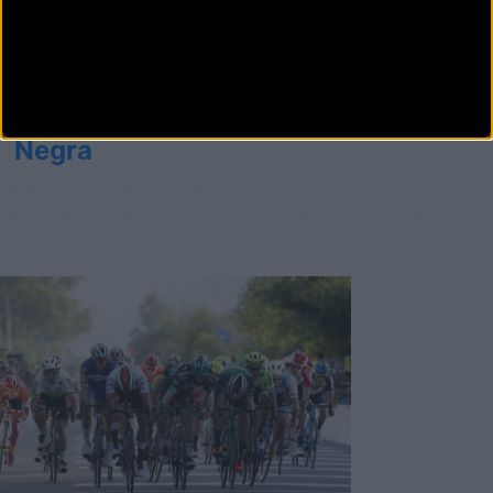
Carretera
Julian Alaphilippe se estrena en
San Juan con exhibición en Punta
Negra
El francés del equipo Deceuninck-Quick Step ha sido el
más fuerte y nadie ha sido capaz de aguantar su a