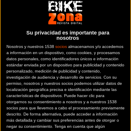
Nairo, sin embargo, no quiere meterse presión tan
pronto: “Mi objetivo en San Juan será empezar bien
el año, prepararme bien. Luego, sobre la marcha,
veremos si podemos aspirar a más cosas”, dice con
Su privacidad es importante para
humildad y sabiendo mejor que nadie que cada vez
nosotros
es más difícil ganar. “Pero llevamos un buen equipo”,
Nosotros y nuestros 1538
socios
almacenamos y/o accedemos
avisa sobre el potencial del Movistar. El líder del
a información en un dispositivo, como cookies, y procesamos
equipo español va a ser una de las grandes estrellas
datos personales, como identificadores únicos e información
de la 37ª Vuelta a San Juan. A punto de cumplir 29
estándar enviada por un dispositivo para publicidad y contenido
personalizado, medición de publicidad y contenido,
años –lo hará al día siguiente del término de la
investigación de audiencia y desarrollo de servicios.
Con su
carrera-, Nairo sigue siendo uno de los grandes del
permiso, nosotros y nuestros socios podemos utilizar datos de
pelotón mundial pese a que los resultados de las
localización geográfica precisa e identificación mediante las
dos últimas temporadas, sin ser malos, no han sido
características de dispositivos. Puede hacer clic para
todo lo brillantes que se esperaba. No obstante,
otorgarnos su consentimiento a nosotros y a nuestros 1538
además de ganar el Giro de Italia (2014) y la Vuelta
socios para que llevemos a cabo el procesamiento previamente
a España (2016), sus piernas han sido capaces de
descrito. De forma alternativa, puede acceder a información
más detallada y cambiar sus preferencias antes de otorgar o
auparle tres veces al podio del Tour de Francia: dos
negar su consentimiento.
Tenga en cuenta que algún
como segundo clasificado, en 2013 y 2015, y otra