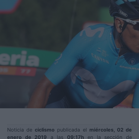
Noticia de
ciclismo
publicada el
miércoles, 02 de
enero de 2019
a las
09:17h
en la sección de