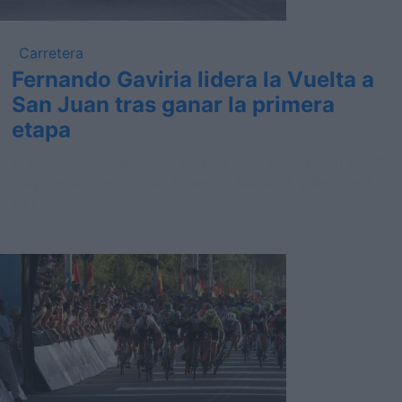
Carretera
Fernando Gaviria lidera la Vuelta a
San Juan tras ganar la primera
etapa
El colombiano Fernando Gaviria se impuso en un sprint
muy cerrado en el cual superó a Malucelli y Bennnett
en l