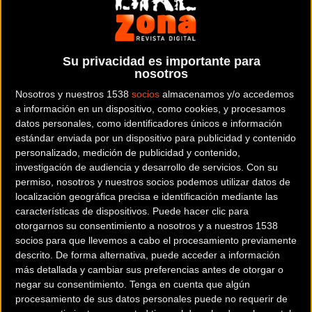
Su privacidad es importante para
nosotros
Que no te frenen los pinchazos
MATERIAL
Nosotros y nuestros 1538
socios
almacenamos y/o accedemos
Nuevo kit de mechas para reparación de
a información en un dispositivo, como cookies, y procesamos
tubeless X-Sauce
datos personales, como identificadores únicos e información
estándar enviada por un dispositivo para publicidad y contenido
personalizado, medición de publicidad y contenido,
investigación de audiencia y desarrollo de servicios.
Con su
permiso, nosotros y nuestros socios podemos utilizar datos de
localización geográfica precisa e identificación mediante las
Noticia de
ciclismo
publicada el
lunes, 29 de abril de
características de dispositivos. Puede hacer clic para
2019
a las
12:22h
en la sección de
Material
otorgarnos su consentimiento a nosotros y a nuestros 1538
socios para que llevemos a cabo el procesamiento previamente
El nuevo kit de mechas M-0 viene a completar la gama
descrito. De forma alternativa, puede acceder a información
más detallada y cambiar sus preferencias antes de otorgar o
previamente existente, el M-1 y el M-2.
negar su consentimiento.
Tenga en cuenta que algún
procesamiento de sus datos personales puede no requerir de
El M-0 es un nuevo kit de mechas con herramienta y