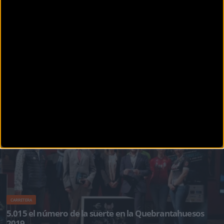
La Marcha Cicloturista 3 Nacions by Aquadrink, la Quebrantahuesos Gran Fondo y
LAriegeosie unen fuerzas para crear el nu
CARRETERA
Alberto Contador será homenajeado en la
Quebrantahuesos 2019
Alberto Contador será el ciclista homenajeado en la próxima edición de la
Quebrantahuesos, prueba q
CARRETERA
5.015 el número de la suerte en la Quebrantahuesos
2019