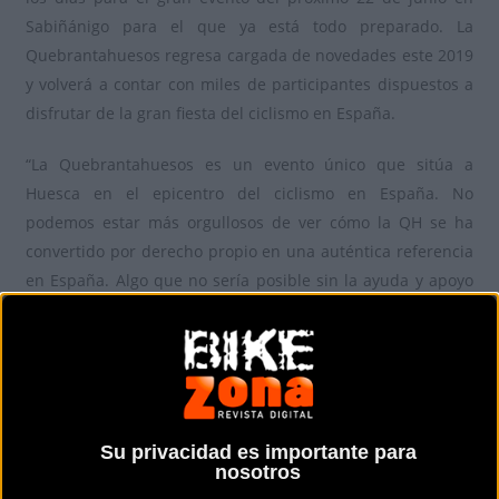
Sabiñánigo para el que ya está todo preparado. La
Quebrantahuesos regresa cargada de novedades este 2019
y volverá a contar con miles de participantes dispuestos a
disfrutar de la gran fiesta del ciclismo en España.
“La Quebrantahuesos es un evento único que sitúa a
Huesca en el epicentro del ciclismo en España. No
podemos estar más orgullosos de ver cómo la QH se ha
convertido por derecho propio en una auténtica referencia
en España. Algo que no sería posible sin la ayuda y apoyo
también del resto de instituciones aragonesas que
contribuyen a que la QH sea una realidad”, aseguró el
Presidente de la Diputación Provincial de Huesca, Miguel
Gracia. En el acto, que también contó con la presencia de la
Alcaldesa de Sabiñánigo, Berta Fernández y el jefe de
Su privacidad es importante para
negocio institucional y patrocinio de Ibercaja, Fernando
nosotros
Arcega; no se pasó por alto una de las grandes atracciones