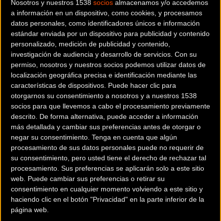
Nosotros y nuestros 1538
socios
almacenamos y/o accedemos
de esta edición con la presencia de Alberto Contador como
a información en un dispositivo, como cookies, y procesamos
ciclista homenajeado. Como cada año, la QH rinde tributo a
datos personales, como identificadores únicos e información
un ciclista profesional que acompaña a todos los
estándar enviada por un dispositivo para publicidad y contenido
participantes a lo largo del recorrido con el dorsal número
personalizado, medición de publicidad y contenido,
investigación de audiencia y desarrollo de servicios.
Con su
1.
permiso, nosotros y nuestros socios podemos utilizar datos de
localización geográfica precisa e identificación mediante las
En esta ocasión, la presencia de Contador añadirá un
características de dispositivos. Puede hacer clic para
nuevo atractivo a una prueba que para el vicepresidente
otorgarnos su consentimiento a nosotros y a nuestros 1538
del Club Ciclista Edelweiss, Roberto Iglesias, sigue siendo
socios para que llevemos a cabo el procesamiento previamente
descrito. De forma alternativa, puede acceder a información
un reto que les obliga a dar lo mejor de sí mismos para
más detallada y cambiar sus preferencias antes de otorgar o
mantener el nivel de excelencia mostrado hasta la fecha.
negar su consentimiento.
Tenga en cuenta que algún
“Trabajamos de forma incansable para atender a los más
procesamiento de sus datos personales puede no requerir de
de 10.000 participantes que se dan cita cada año en la
su consentimiento, pero usted tiene el derecho de rechazar tal
procesamiento. Sus preferencias se aplicarán solo a este sitio
Quebrantahuesos. Para la organización es un enorme
web. Puede cambiar sus preferencias o retirar su
desafío. Algo que no podría conseguirse sin el auténtico
consentimiento en cualquier momento volviendo a este sitio y
corazón de esta prueba. El que ponen los voluntarios con
haciendo clic en el botón "Privacidad" en la parte inferior de la
su trabajo. Nuestra gran satisfacción es poder conseguir
página web.
ofrecer los mejores servicios, las más altas prestaciones y,