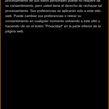
procesamiento de sus datos personales puede no requerir de
para olvidarse de cualquier flexión no deseada cuando el
su consentimiento, pero usted tiene el derecho de rechazar tal
terreno se complica cuesta abajo.
procesamiento. Sus preferencias se aplicarán solo a este sitio
web. Puede cambiar sus preferencias o retirar su
consentimiento en cualquier momento volviendo a este sitio y
haciendo clic en el botón "Privacidad" en la parte inferior de la
página web.
Geometrías adaptadas a cada estilo de