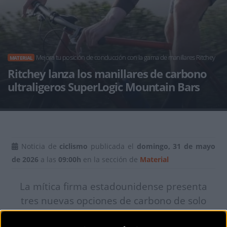
Mejora tu posición de conducción con la gama de manillares Ritchey
MATERIAL
Ritchey lanza los manillares de carbono
ultraligeros SuperLogic Mountain Bars
Noticia de
ciclismo
publicada el
domingo, 31 de mayo
de 2026
a las
09:00h
en la sección de
Material
La mítica firma estadounidense presenta
tres nuevas opciones de carbono de solo
155 gramos diseñadas específicamente para