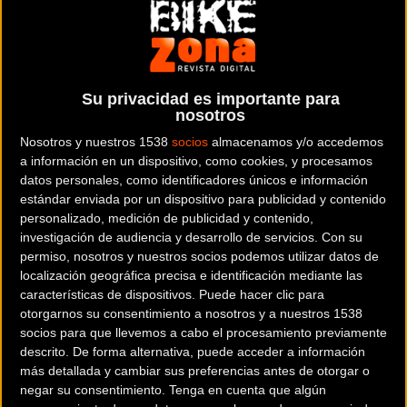
maximizar el rendimiento en disciplinas de
Cross-Country y All-Mountain
La prestigiosa firma de componentes ha expandido su
catálogo de gama alta con el lanzamiento de los nuevos
Su privacidad es importante para
nosotros
manillares de carbono Ritchey SuperLogic Mountain Bars
.
Esta nueva línea de componentes de alta gama ha sido
Nosotros y nuestros 1538
socios
almacenamos y/o accedemos
a información en un dispositivo, como cookies, y procesamos
desarrollada con un propósito claro: ofrecer a los ciclistas
datos personales, como identificadores únicos e información
de Cross-Country (XC) y All-Mountain una estructura
estándar enviada por un dispositivo para publicidad y contenido
ultraligera
que mejore la precisión de guiado sin
personalizado, medición de publicidad y contenido,
comprometer la resistencia estructural en los descensos
investigación de audiencia y desarrollo de servicios.
Con su
permiso, nosotros y nuestros socios podemos utilizar datos de
más exigentes.
localización geográfica precisa e identificación mediante las
características de dispositivos. Puede hacer clic para
La marca ha diseñado estas piezas buscando un equilibrio
otorgarnos su consentimiento a nosotros y a nuestros 1538
óptimo entre ligereza y robustez. Gracias al uso avanzado
socios para que llevemos a cabo el procesamiento previamente
de la fibra de carbono, el fabricante ha logrado crear un
descrito. De forma alternativa, puede acceder a información
más detallada y cambiar sus preferencias antes de otorgar o
componente que se siente sumamente ligero en las
negar su consentimiento.
Tenga en cuenta que algún
subidas más duras, pero que ofrece la rigidez necesaria