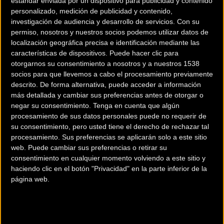
estándar enviada por un dispositivo para publicidad y contenido
presentación en Madrid este sistema permite una aceleración
personalizado, medición de publicidad y contenido,
rápida y silenciosa y un par elevado y suave en cualquier marcha. El
investigación de audiencia y desarrollo de servicios.
Con su
permiso, nosotros y nuestros socios podemos utilizar datos de
motor está instalado directamente en el buje de la rueda trasera, y
localización geográfica precisa e identificación mediante las
esto hace que la potencia se transmita directamente al neumático,
características de dispositivos. Puede hacer clic para
sin producir el desgaste extra en algunos componentes como la
otorgarnos su consentimiento a nosotros y a nuestros 1538
cadena, cambios y piñones.
socios para que llevemos a cabo el procesamiento previamente
descrito. De forma alternativa, puede acceder a información
más detallada y cambiar sus preferencias antes de otorgar o
Además, cuentan con baterías de muy alta calidad Ion Litio de
negar su consentimiento.
Tenga en cuenta que algún
última generación (células 18650 LG / Samsung), de 360 Wh, 2,7
procesamiento de sus datos personales puede no requerir de
kilos, carga completa en 4,1 horas y elevada autonomía. Se
su consentimiento, pero usted tiene el derecho de rechazar tal
presentan con tres particularidades diferenciadoras: extraíbles y
procesamiento. Sus preferencias se aplicarán solo a este sitio
web. Puede cambiar sus preferencias o retirar su
portátiles con posibilidad de recarga montada en la bicicleta o fuera
consentimiento en cualquier momento volviendo a este sitio y
de ella; sistema de regeneración cuando se circula entre 35 km/h y
haciendo clic en el botón "Privacidad" en la parte inferior de la
40 km/h; y cerradura antirrobo.
página web.
El cuadro es de aluminio, de fundición a baja presión y soldadura
robotizada, cuya resistencia está por encima de los parámetros
medios.