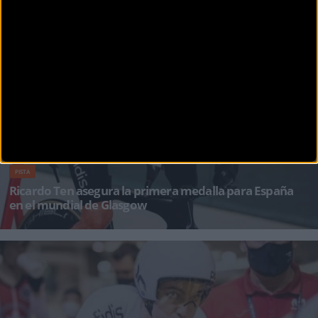
PISTA
Ricardo Ten consigue la medalla de plata en Glasgow
Ricardo Ten ha brindado a la Selección Española su primera medalla en el recién iniciado
‘S&u
PISTA
Ricardo Ten asegura la primera medalla para España
en el mundial de Glasgow
La Selección Española ha iniciado su camino por el ‘Súper Mundial’ de Glasgow con una n