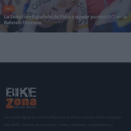
PISTA
La Selección Española de Pista a sumar puntos UCI en la
Bahnen-Tournee
El combinado nacional de pista acudirá a Singen y Dudenhofen este fin de semana para
sumar unos valiosos puntos
La revista digital de ciclismo Bikezona te ofrece noticias sobre mountain
bike MTB, ciclismo de carretera, e-bikes, bicicletas, componentes y