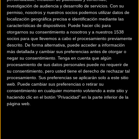
Tania Calvo, Izzy Escalera y Laura Rodríguez.
investigación de audiencia y desarrollo de servicios.
Con su
permiso, nosotros y nuestros socios podemos utilizar datos de
El reparto de pruebas quedaría de la siguiente manera:
localización geográfica precisa e identificación mediante las
características de dispositivos. Puede hacer clic para
COMPETICIÓN FEMENINA
otorgarnos su consentimiento a nosotros y a nuestros 1538
socios para que llevemos a cabo el procesamiento previamente
descrito. De forma alternativa, puede acceder a información
Persecución por Equipos: Tania Calvo, Ziortza Isasi, Laura
más detallada y cambiar sus preferencias antes de otorgar o
Rodríguez, Izzy Escalera e Isabel Ferreres
negar su consentimiento.
Tenga en cuenta que algún
procesamiento de sus datos personales puede no requerir de
Persecución Individual: Izzy Escalera
su consentimiento, pero usted tiene el derecho de rechazar tal
procesamiento. Sus preferencias se aplicarán solo a este sitio
Velocidad Individual: Helena Casas
web. Puede cambiar sus preferencias o retirar su
consentimiento en cualquier momento volviendo a este sitio y
Keirin: Helena Casas
haciendo clic en el botón "Privacidad" en la parte inferior de la
página web.
500 m CRI: Helena Casas
Omnium: Eukene Larrarte