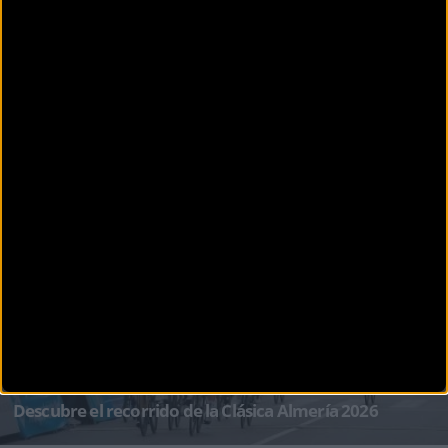
CARRETERA
El Piamonte se viste de amarillo: L’Étape Italy by Tour
de France anuncia doble cita para 2026
El ciclismo amateur en Italia se prepara para un salto cualitativo sin precedentes. L’Étape Italy
by Tour d
CARRETERA
Descubre el recorrido de la Clásica Almería 2026
La 39ª edición de la Clásica de Almería ya tiene su hoja de ruta oficial. El próximo do