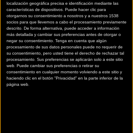
localización geográfica precisa e identificación mediante las
Bajo los primeros rayos del sol, a las 7:30 horas, se dio la salida
características de dispositivos. Puede hacer clic para
desde el Palacio de Congresos de Huesca con presencia de
otorgarnos su consentimiento a nosotros y a nuestros 1538
autoridades tanto de la Diputación Provincial de Huesca como del
socios para que llevemos a cabo el procesamiento previamente
descrito. De forma alternativa, puede acceder a información
Ayuntamiento de Huesca. El pelotón estuvo presidido por
Sergio
más detallada y cambiar sus preferencias antes de otorgar o
Samitier
, ciclista profesional del Cofidis Team, y Raúl Bernal,
negar su consentimiento.
Tenga en cuenta que algún
maestro chocolatero de Lapaca, quienes portaron los dorsales 1 y 2
procesamiento de sus datos personales puede no requerir de
respectivamente como embajadores de lujo de la cita.
su consentimiento, pero usted tiene el derecho de rechazar tal
procesamiento. Sus preferencias se aplicarán solo a este sitio
Un perfil rompepiernas sin descanso
web. Puede cambiar sus preferencias o retirar su
consentimiento en cualquier momento volviendo a este sitio y
haciendo clic en el botón "Privacidad" en la parte inferior de la
página web.
Con la incógnita de si gustaría el recorrido, los participantes
pusieron rumbo a Grañén a un ritmo altísimo tras la salida
neutralizada por las calles de Huesca. Pronto comenzaron a
formarse grupos antes de la primera cota de la jornada, el alto de
Piracés, que sirvió como antesala de lo que estaba por venir.