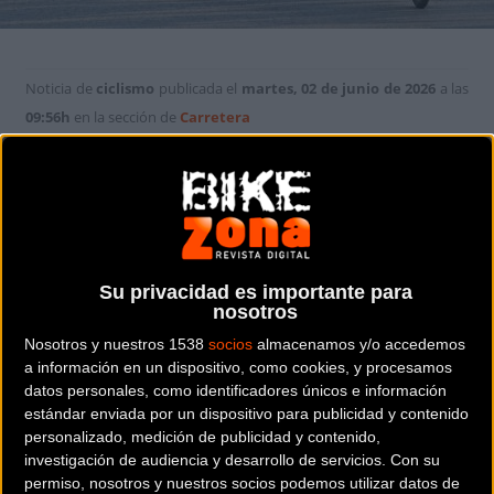
Noticia de
ciclismo
publicada el
martes, 02 de junio de 2026
a las
09:56h
en la sección de
Carretera
Casi 800 ciclistas desafían el calor y un
durísimo perfil rompepiernas en una
edición donde el profesional Sergio Samitier
marcó el mejor tiempo en el Gran Fondo
Su privacidad es importante para
nosotros
La
marcha cicloturista La Magia del Grial
se consagró el pasado
Nosotros y nuestros 1538
socios
almacenamos y/o accedemos
sábado en una jornada marcada por un fuerte calor que no impidió
a información en un dispositivo, como cookies, y procesamos
a los casi 800 ciclistas disfrutar y sufrir a partes iguales con el nuevo
datos personales, como identificadores únicos e información
trazado propuesto por la organización. La expectación era máxima
estándar enviada por un dispositivo para publicidad y contenido
en la capital oscense para descubrir una propuesta que ha
personalizado, medición de publicidad y contenido,
investigación de audiencia y desarrollo de servicios.
Con su
transformado la identidad de la prueba.
permiso, nosotros y nuestros socios podemos utilizar datos de