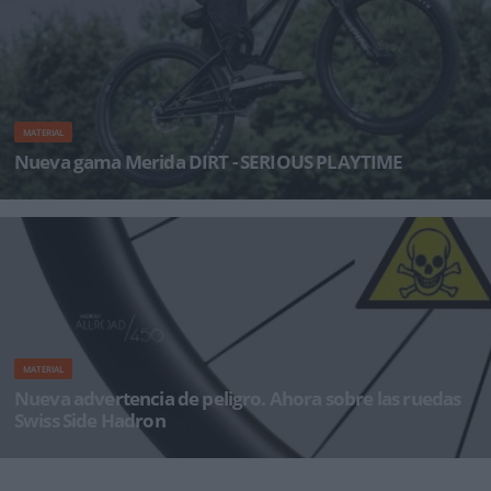
MATERIAL
Nueva gama Merida DIRT - SERIOUS PLAYTIME
Merida acaba de anunciar el lanzamiento de la DIRT, la nueva bicicleta de pumptrack que
ayuda a disfrutar de la div
MATERIAL
Nueva advertencia de peligro. Ahora sobre las ruedas
Swiss Side Hadron
Comunicado Oficial Swiss Side: Nuestro socio fabricante DT Swiss, ha retirado del mercado
ciertos modelos de sus ruedas