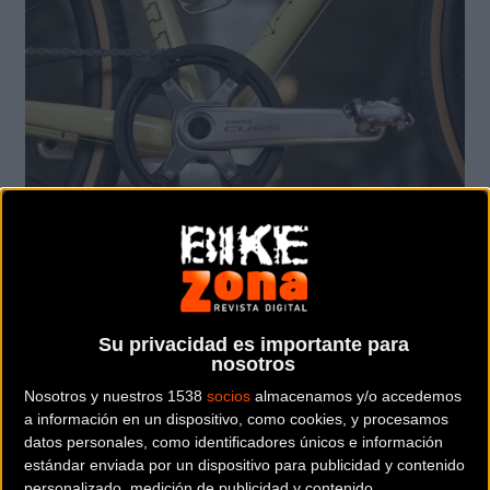
Características Clave del Shimano
Su privacidad es importante para
nosotros
CUES
Nosotros y nuestros 1538
socios
almacenamos y/o accedemos
a información en un dispositivo, como cookies, y procesamos
datos personales, como identificadores únicos e información
La línea
Shimano CUES
se distingue por una serie de
estándar enviada por un dispositivo para publicidad y contenido
características fundamentales:
personalizado, medición de publicidad y contenido,