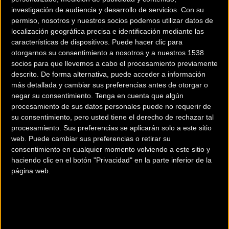
investigación de audiencia y desarrollo de servicios.
Con su
permiso, nosotros y nuestros socios podemos utilizar datos de
Movimiento Constante y Confianza (CUES: KEEPS
localización geográfica precisa e identificación mediante las
YOU MOVING):
El sistema
CUES para manillar de
características de dispositivos. Puede hacer clic para
carretera
es cómodo y fácil de controlar, ofreciendo
otorgarnos su consentimiento a nosotros y a nuestros 1538
confianza y una ergonomía de primer nivel. Al utilizar
socios para que llevemos a cabo el procesamiento previamente
diseños ergonómicos heredados de los grupos de
descrito. De forma alternativa, puede acceder a información
carretera de gama alta de Shimano, CUES se adapta a
más detallada y cambiar sus preferencias antes de otorgar o
una amplia variedad de tamaños de mano para
negar su consentimiento.
Tenga en cuenta que algún
procesamiento de sus datos personales puede no requerir de
mayor confort y control.
su consentimiento, pero usted tiene el derecho de rechazar tal
Simplicidad (CUES: SIMPLICTY):
CUES unifica las
procesamiento. Sus preferencias se aplicarán solo a este sitio
gamas de grupos de Shimano con
componentes
web. Puede cambiar sus preferencias o retirar su
intercambiables
, incluyendo poleas de cambio,
consentimiento en cualquier momento volviendo a este sitio y
piñones de cassette y cadenas comunes. Esto reduce
haciendo clic en el botón "Privacidad" en la parte inferior de la
las necesidades de inventario en los talleres y
página web.
simplifica el proceso de mantenimiento para
bicicletas de gama media.
Versatilidad (CUES: VERSATILITY):
La gama presenta
un
espaciado de piñones unificado
en todas sus