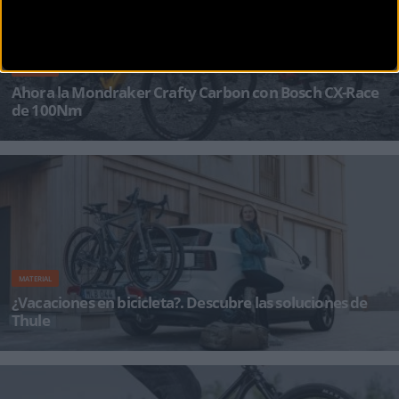
MATERIAL
Ahora la Mondraker Crafty Carbon con Bosch CX-Race
de 100Nm
Full carbon. Full power. Crafty. No hace falta añadir mucho más para definir el máximo
exponente de
MATERIAL
¿Vacaciones en bicicleta?. Descubre las soluciones de
Thule
Para las vacaciones de verano, cada vez más viajeros eligen el cicloturismo, una forma
sostenible y atractiva de