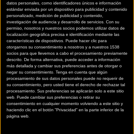
datos personales, como identificadores únicos e información
manillar.
estándar enviada por un dispositivo para publicidad y contenido
personalizado, medición de publicidad y contenido,
Interfaz optimizada y navegación sin
investigación de audiencia y desarrollo de servicios.
Con su
fisuras
permiso, nosotros y nuestros socios podemos utilizar datos de
localización geográfica precisa e identificación mediante las
características de dispositivos. Puede hacer clic para
otorgarnos su consentimiento a nosotros y a nuestros 1538
La evolución estética y funcional representa el pilar central
socios para que llevemos a cabo el procesamiento previamente
de esta actualización. El nuevo diseño gráfico simplifica el
descrito. De forma alternativa, puede acceder a información
más detallada y cambiar sus preferencias antes de otorgar o
acceso a los menús fundamentales, permitiendo
negar su consentimiento.
Tenga en cuenta que algún
transiciones más rápidas y una visualización de datos
procesamiento de sus datos personales puede no requerir de
mucho más limpia durante la marcha. Los ciclistas
su consentimiento, pero usted tiene el derecho de rechazar tal
disponen ahora de una plataforma integrada que fusiona
procesamiento. Sus preferencias se aplicarán solo a este sitio
el seguimiento pormenorizado de las rutas, gráficos de
web. Puede cambiar sus preferencias o retirar su
consentimiento en cualquier momento volviendo a este sitio y
rendimiento avanzados y herramientas de planificación en
haciendo clic en el botón "Privacidad" en la parte inferior de la
un único espacio intuitivo.
página web.
Esta estructura digital opera con total flexibilidad. Funciona