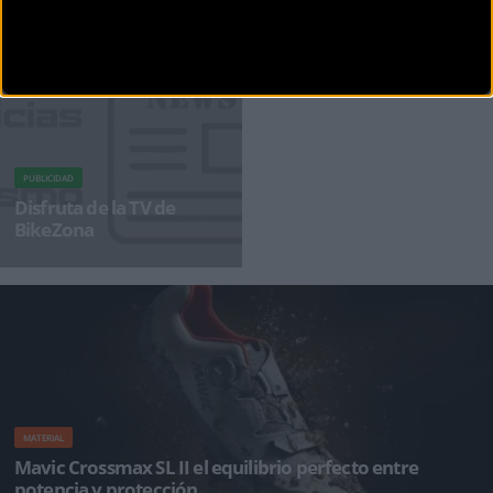
El ciclismo de alto rendimiento experimenta un salto evolutivo con la llegada de los nuevos
neumáticos Specialize
PUBLICIDAD
Disfruta de la TV de
BikeZona
¡Alégrate el día con BikeZonaTV!
MATERIAL
Mavic Crossmax SL II el equilibrio perfecto entre
potencia y protección