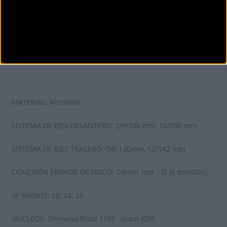
MATERIAL: Aluminio
SISTEMA DE EJES DELANTERO: QR/100 mm, 12/100 mm
SISTEMA DE EJES TRASERO: QR/130mm, 12/142 mm
CONEXIÓN FRENOS DE DISCO: Center lock / IS (6 tornillos)
Nº RADIOS: 20, 24, 28
NÚCLEOS: Shimano Road 11SP, Sram XDR