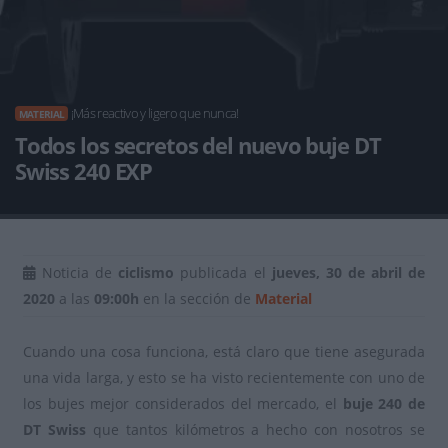
¡Más reactivo y ligero que nunca!
MATERIAL
Todos los secretos del nuevo buje DT
Swiss 240 EXP
Noticia de
ciclismo
publicada el
jueves, 30 de abril de
2020
a las
09:00h
en la sección de
Material
Cuando una cosa funciona, está claro que tiene asegurada
una vida larga, y esto se ha visto recientemente con uno de
los bujes mejor considerados del mercado, el
buje 240 de
DT Swiss
que tantos kilómetros a hecho con nosotros se