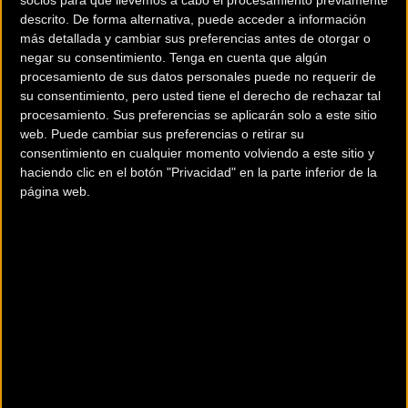
socios para que llevemos a cabo el procesamiento previamente
descrito. De forma alternativa, puede acceder a información
Nuevo sistema de trinquetes para el
más detallada y cambiar sus preferencias antes de otorgar o
núcleo
negar su consentimiento.
Tenga en cuenta que algún
procesamiento de sus datos personales puede no requerir de
su consentimiento, pero usted tiene el derecho de rechazar tal
Ahora el nuevo
DT Swiss 240 EXP,
para garantizar la
procesamiento. Sus preferencias se aplicarán solo a este sitio
perfecta alineación entre trinquetes, solo necesita de un
web. Puede cambiar sus preferencias o retirar su
muelle. Este sistema antes requería de dos muelles, ya que
consentimiento en cualquier momento volviendo a este sitio y
los dos trinquetes estaban sueltos. El nuevo diseño supone
haciendo clic en el botón "Privacidad" en la parte inferior de la
página web.
un avance revolucionario, porque han conseguido fijar uno
de los trinquetes en la propia carcasa del cuerpo interior
del buje y ya solo es necesario usar un único muelle. Esto
da como resultado un engranaje más rápido y preciso, que
reduce el desgaste de forma clara.