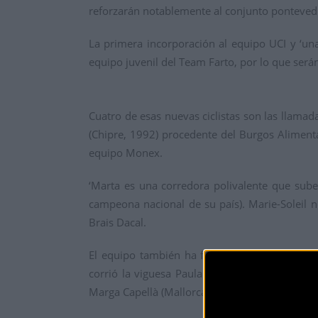
reforzarán notablemente al conjunto ponteved
La primera incorporación al equipo UCI y ‘un
equipo juvenil del Team Farto, por lo que será
Cuatro de esas nuevas ciclistas son las llamad
(Chipre, 1992) procedente del Burgos Alimenta;
equipo Monex.
‘Marta es una corredora polivalente que sube 
campeona nacional de su país). Marie-Soleil no
Brais Dacal.
El equipo también ha firmado a jóvenes valor
corrió la viguesa Paula Sanmartín en el año 2
Marga Capellà (Mallorca, 2003), ambas procede