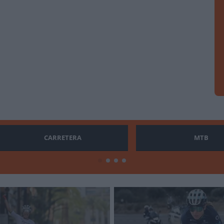
CARRETERA
MTB