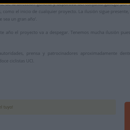
nte de la dirección general y deportiva del conjunto gallego po
como el inicio de cualquier proyecto. La ilusión sigue presente
e sea un gran año’.
este año el proyecto va a despegar. Tenemos mucha ilusión pues
 autoridades, prensa y patrocinadores aproximadamente den
oce ciclistas UCI.
l tuyo!