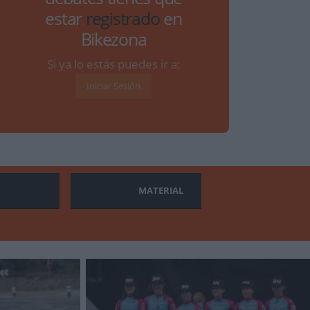
estar
registrado
en
Bikezona
Si ya lo estás puedes ir a:
Iniciar Sesión
MATERIAL