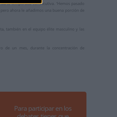
r cuarta temporada consecutiva. ‘Hemos pasado
, pero ahora le añadimos una buena porción de
ta, también en el equipo élite masculino y las
tro de un mes, durante la concentración de
Para participar en los
debates tienes que