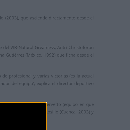
do (2003), que asciende directamente desde el
e del VIB-Natural Greatness; Antri Christoforou
dna Gutiérrez (México, 1992) que ficha desde el
e profesional y varias victorias (es la actual
ador del equipo’, explica el director deportivo
e del equipo italiano Servetto (equipo en que
raniano Lviv; y Marta Rosillo (Cuenca, 2003) y