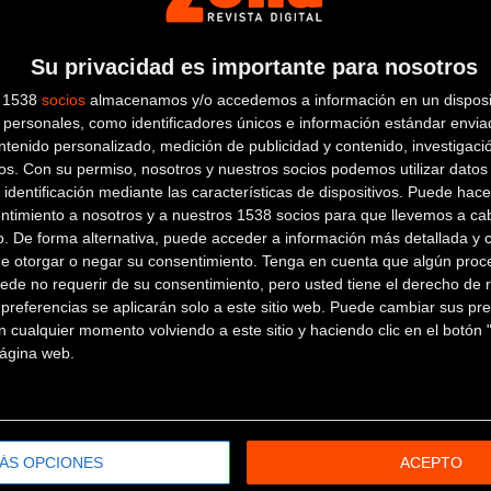
s y con solo 20 años pudo acabar todo un Giro de Italia tras caer
su corta edad. Marta y Marga tienen buenos resultados en junior
Su privacidad es importante para nosotros
s 1538
socios
almacenamos y/o accedemos a información en un disposit
personales, como identificadores únicos e información estándar enviad
ntenido personalizado, medición de publicidad y contenido, investigaci
nández afrontará su tercera temporada a nivel UCI y la segunda
os.
Con su permiso, nosotros y nuestros socios podemos utilizar datos 
añola para competir en los Campeonatos de Europa. Dacal espera 
 identificación mediante las características de dispositivos. Puede hacer
ntimiento a nosotros y a nuestros 1538 socios para que llevemos a ca
o. De forma alternativa, puede acceder a información más detallada y 
 segunda temporada en el Farto y tercera en división Continenta
de otorgar o negar su consentimiento.
Tenga en cuenta que algún proc
padronesa Sabela Rey ‘tiene por delante una temporada de asen
ede no requerir de su consentimiento, pero usted tiene el derecho de r
referencias se aplicarán solo a este sitio web. Puede cambiar sus pref
 cualquier momento volviendo a este sitio y haciendo clic en el botón "
 página web.
 y experiencia, entre lo nacional y lo internacional’, continúa Da
ar oportunidad a jóvenes talentos para que se formen y estar 
ÁS OPCIONES
ACEPTO