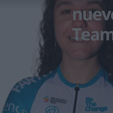
nueve
Team 