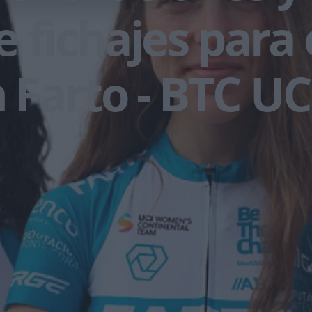
 fichajes para 
Farto - BTC UC