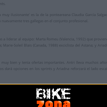
rés.
a muy ilusionante’ es la de la ponteareana Claudia García Salga
n nuevamente tres gallegas en el conjunto profesional.
as a liderar al equipo: Marta Romeu (Valencia, 1992) que provien
 Marie-Soleil Blais (Canada, 1988) exciclista del Astana; y Aria
muy bien y tenía ofertas importantes. Antri lleva muchos años d
s dará opciones en los sprints y Ariadna reforzará el lado escal
es sub-21, como son Lina Svarinska (Letonia, 2001) provenient
018); Azulde Britz (Sudáfrica, 2000) que proviene del equipo uc
ntes del equipo juvenil vizcaíno CAF-Turnkey Engineering.