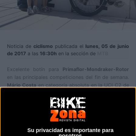
Noticia de
ciclismo
publicada el
lunes, 05 de junio
de 2017
a las
16:30h
en la sección de
MTB
Excelente botín para
Primaflor-Mondraker-Rotor
en las principales competiciones del fin de semana.
Mário Costa
en categoría absoluta en la UCI C2 de
Ribeira de Pena (Portugal) y
Josep Durán
en sub 23
en la Sea Otter Europe han logrado dos importante
triunfos en sendas pruebas disputadas este
domingo.
Su privacidad es importante para
Mário ha sumado un valioso triunfo en casa después
nosotros