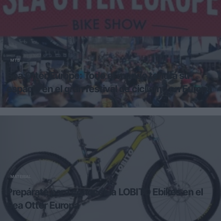
escaparate mundial en el que se han convertido Girona y la Cos
MTB
Sea Otter Europe: Todo el mundo tendrá su
espacio en el gran festival de ciclismo en Europa
Sea Otter Europe Costa Brava-Girona Bike Show se celebrará del 2 al
4 de junio en Girona, con entrada gratuita, a
MATERIAL
Prepárate para conocer la LOBITO Ebikes en el
Sea Otter Europa