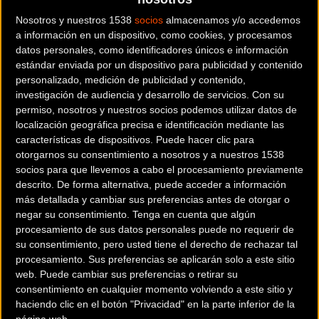
de las dos primeras de Copa del Mundo. A pesar de
Nosotros y nuestros 1538
socios
almacenamos y/o accedemos
diversos problemas técnicos que le han obligado a
a información en un dispositivo, como cookies, y procesamos
parar en dos ocasiones en el box, el portugués ha
datos personales, como identificadores únicos e información
conseguido el primer puesto en uno de sus mejores
estándar enviada por un dispositivo para publicidad y contenido
días esta temporada. Por su parte,
Joana Monteiro
personalizado, medición de publicidad y contenido,
investigación de audiencia y desarrollo de servicios.
Con su
no pudo competir como consecuencia del atropello
permiso, nosotros y nuestros socios podemos utilizar datos de
del pasado jueves que se saldó con la fractura de su
localización geográfica precisa e identificación mediante las
brazo izquierdo.
características de dispositivos. Puede hacer clic para
otorgarnos su consentimiento a nosotros y a nuestros 1538
En Girona, en la primera experiencia de la Sea Otter
socios para que llevemos a cabo el procesamiento previamente
descrito. De forma alternativa, puede acceder a información
Europe, sobre un circuito muy rápido,
Josep Durán
más detallada y cambiar sus preferencias antes de otorgar o
se ha reencontrado con su mejor golpe de pedal
negar su consentimiento.
Tenga en cuenta que algún
rodando la mayor parte de la carrera con un grupo
procesamiento de sus datos personales puede no requerir de
de cabeza en el que se encontraban ciclistas como
su consentimiento, pero usted tiene el derecho de rechazar tal
David Valero (segundo en Nove Mesto en el estreno
procesamiento. Sus preferencias se aplicarán solo a este sitio
web. Puede cambiar sus preferencias o retirar su
de CDM). El catalán concluía como mejor sub 23, en
consentimiento en cualquier momento volviendo a este sitio y
el quinto lugar absoluto. Por otro lado,
Didac
haciendo clic en el botón "Privacidad" en la parte inferior de la
Carvacho
perdía el podio júnior en los instantes