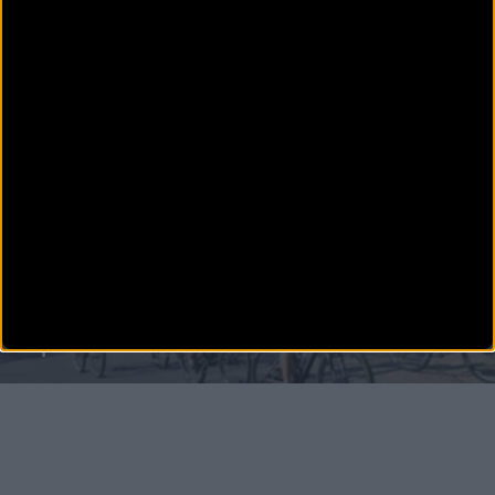
PUBLICIDAD
Disfruta de la TV de
BikeZona
¡Alégrate el día con BikeZonaTV!
MTB
Etapas Vuelta a Andalucía MTB 2014
La Vuelta Andalucía MTB 2014 ya tiene definidas las 4 Etapas de su 2ª edición, que se
celebrará