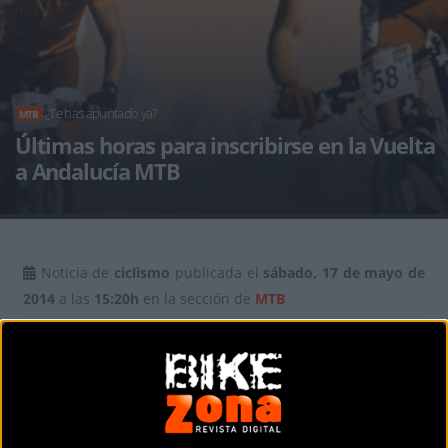
¿Te has apuntado ya?
MTB
Últimas horas para inscribirse en la Vuelta
a Andalucía MTB
Noticia de
ciclismo
publicada el
sábado, 17 de mayo de
2014
a las
15:20h
en la sección de
MTB
El próximo domingo
18 de Mayo se ci
erra el plazo de
inscripción
para participar en la II edición de la
Vuelta
Andalucía MTB.