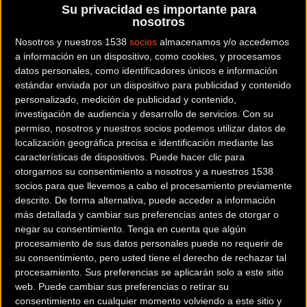
¿Te has apuntado ya? Puedes participar de forma
Su privacidad es importante para
INDIVIDUAL
o por
EQUIPOS
en
una, varias o en las cuatro
nosotros
etapas
, tú eliges la mejor opción para ti!
Nosotros y nuestros 1538
socios
almacenamos y/o accedemos
a información en un dispositivo, como cookies, y procesamos
datos personales, como identificadores únicos e información
estándar enviada por un dispositivo para publicidad y contenido
personalizado, medición de publicidad y contenido,
investigación de audiencia y desarrollo de servicios.
Con su
permiso, nosotros y nuestros socios podemos utilizar datos de
localización geográfica precisa e identificación mediante las
características de dispositivos. Puede hacer clic para
otorgarnos su consentimiento a nosotros y a nuestros 1538
socios para que llevemos a cabo el procesamiento previamente
descrito. De forma alternativa, puede acceder a información
más detallada y cambiar sus preferencias antes de otorgar o
negar su consentimiento.
Tenga en cuenta que algún
procesamiento de sus datos personales puede no requerir de
1ª Etapa
: 29 de Mayo. Mollina (Málaga)
su consentimiento, pero usted tiene el derecho de rechazar tal
http://ow.ly/wKDSG
procesamiento. Sus preferencias se aplicarán solo a este sitio
web. Puede cambiar sus preferencias o retirar su
2ª Etapa
: 30 de Mayo. Lucena (Córdoba)
consentimiento en cualquier momento volviendo a este sitio y