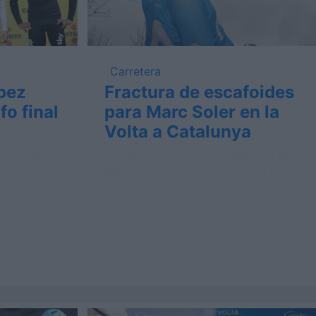
Carretera
pez
Fractura de escafoides
fo final
para Marc Soler en la
Volta a Catalunya
ón de la
La alegría por el éxito colectivo de
 ha tenido
Movistar Team en Almería y la buena
ornada fi
línea de resultados