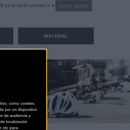
Si ya lo estás puedes ir a:
Iniciar Sesión
MATERIAL
CI
ivo, como cookies,
a por un dispositivo
ón de audiencia y
de localización
 clic para