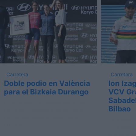
Carretera
Carretera
Doble podio en València
Ion Izag
para el Bizkaia Durango
VCV Gr
Sabadel
El 16.º puesto de Sandra Alonso ha
Bilbao
permitido a Bizkaia-Durango subir
por partida doble al podio de la
La jornada f
primera
Comunitat V
el triunfo e