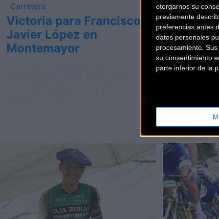
Carretera
Carretera
otorgarnos su conse
previamente descrit
Victoria para Francisco
Arranca
preferencias antes 
Javier López en
inscrip
datos personales pu
Montemayor
Movista
procesamiento. Sus p
su consentimiento en
El municipio cordobés de
El reto ha 
parte inferior de la
Montemayor acogió durante este
hoy ya es po
domingo la disputa de la tercera
participar e
prueba puntuabl
Cycling, el
M