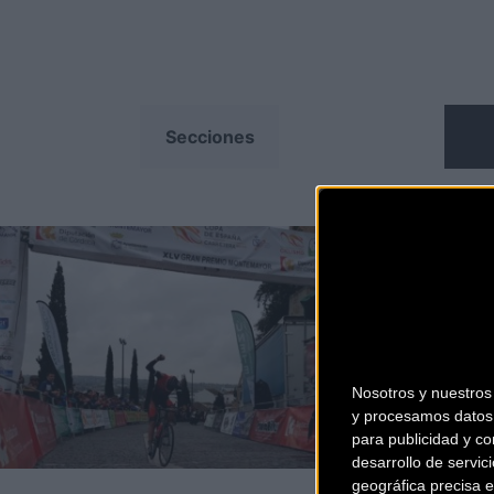
ONES
Secciones
Nosotros y nuestro
y procesamos datos 
para publicidad y co
desarrollo de servici
geográfica precisa e