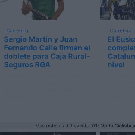
Carretera
Carretera
Sergio Martín y Juan
El Eusk
Fernando Calle firman el
complet
doblete para Caja Rural-
Catalun
Seguros RGA
nivel
Inmejorable domingo para el equipo
El Euskadi-
filial de Caja Rural-Seguros RGA con
Volta a Cat
dos victorias de prestigio tanto en la
Barceló ha 
Copa de E
fuga d
Más noticias del evento
70ª Volta Ciclista