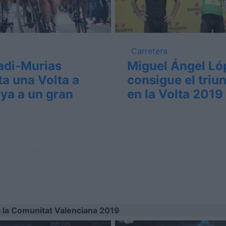
Carretera
adi-Murias
Miguel Ángel Ló
a una Volta a
consigue el triun
ya a un gran
en la Volta 2019
La espectacular 99ª edici
Volta Cilcista a Catalunya
Murias ha completado una
un final a la altura en su j
alunya notable. Fernando
sido protagonista en la
 a la Comunitat Valenciana 2019