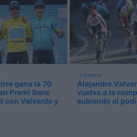
Carretera
irre gana la 70
Alejandro Valve
an Premi Banc
vuelve a la comp
l con Valverde y
subiendo al pod
El campeón del mundo de
Team logra la 2ª posición
inal de la Volta a la
general, tras Ion Izagirre 
alenciana ha certificado
n la general de Ion Izagirre