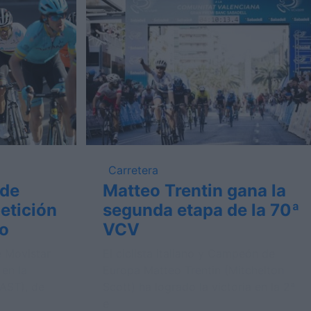
Carretera
rde
Matteo Trentin gana la
etición
segunda etapa de la 70ª
io
VCV
 Movistar
El ciclista italiano y Campeón de
 en la
Europa Matteo Trentin (Mitchelton
(AST), de
Scott) ha logrado la victoria en la 2ª
e