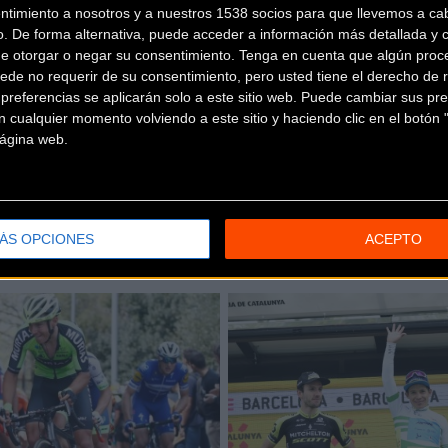
Publicidad
ntimiento a nosotros y a nuestros 1538 socios para que llevemos a ca
o. De forma alternativa, puede acceder a información más detallada y 
n las
Disfruta de 
de otorgar o negar su consentimiento.
Tenga en cuenta que algún proc
ciones para el
de BikeZona
ede no requerir de su consentimiento, pero usted tiene el derecho de r
r Virtual Cycling
referencias se aplicarán solo a este sitio web. Puede cambiar sus pref
 cualquier momento volviendo a este sitio y haciendo clic en el botón "
¡Alégrate el día con Bike
comenzado. A partir de
 página web.
sible inscribirse para
n Movistar Virtual
 campeona
ÁS OPCIONES
ACEPTO