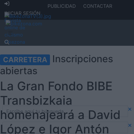
PUBLICIDAD
CONTACTAR
INICIAR SESIÓN
Inscripciones
CARRETERA
abiertas
La Gran Fondo BIBE
Transbizkaia
homenajeará a David
López e Igor Antón