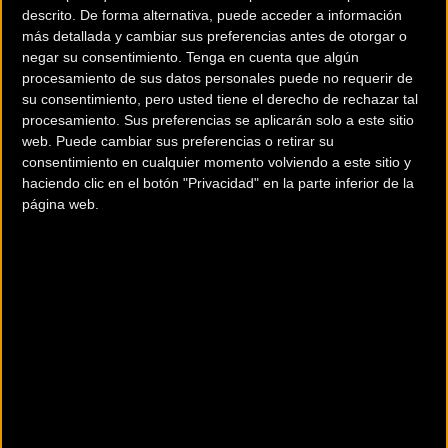
presenta plazas limitadas hasta los 2.000
descrito. De forma alternativa, puede acceder a información
más detallada y cambiar sus preferencias antes de otorgar o
participantes entre ambos recorridos. Quien desee
negar su consentimiento.
Tenga en cuenta que algún
tomar parte en este apasionante desafío, con un
procesamiento de sus datos personales puede no requerir de
recorrido espectacular, puede apuntarse en la web
su consentimiento, pero usted tiene el derecho de rechazar tal
procesamiento. Sus preferencias se aplicarán solo a este sitio
web. Puede cambiar sus preferencias o retirar su
Esta carrera, además, va a homenajear en esta
consentimiento en cualquier momento volviendo a este sitio y
edición a los exciclistas profesionales David López e
haciendo clic en el botón "Privacidad" en la parte inferior de la
página web.
Igor Antón, el último en ganar en Urkiola en 2009,
lugar donde también lo han hecho Marino Lejarreta,
Vicente Belda, Pedro Delgado, Andrew Hampsten,
Claudio Chiappucci, Tony Rominger, José María
Jiménez, Leonardo Piepoli, Jon Odriozola, Joaquim
Rodríguez o Iban Mayo. Ya hay inscritos
cicloturistas de todas las provincias vascas y de
Asturias, Barcelona, Burgos, Cáceres, Cantabria,
Granada, Guadalajara, Madrid, Málaga, Ourense, La
Rioja, Palencia, Segovia, Sevilla, Soria, Teruel,
Valencia, Valladolid y Zaragoza, y de Andorra y