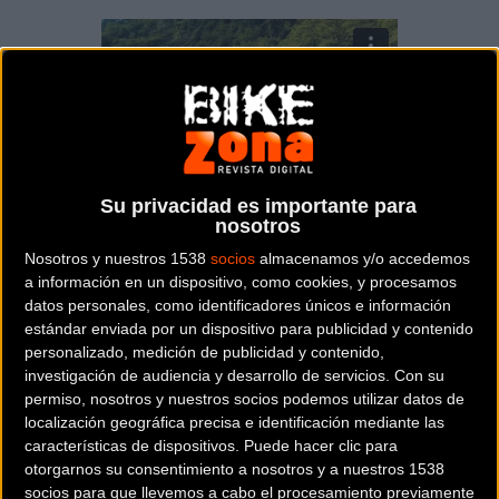
Su privacidad es importante para
Faltan cuatro meses para que tenga lugar la IV
nosotros
edición de la ‘Gran Fondo BIBE Transbizkaia’. El
Nosotros y nuestros 1538
socios
almacenamos y/o accedemos
Santuario aguarda a los ciclistas el domingo 2 de
a información en un dispositivo, como cookies, y procesamos
junio, y las inscripciones marchan a un gran ritmo
datos personales, como identificadores únicos e información
acercándose ya a los mil participantes. El pelotón
estándar enviada por un dispositivo para publicidad y contenido
personalizado, medición de publicidad y contenido,
de esta aventura está en continu crecimiento, y ha
investigación de audiencia y desarrollo de servicios.
Con su
evolucionado de 400 participantes, a 800 y a 1.200
permiso, nosotros y nuestros socios podemos utilizar datos de
en sus tres ediciones anteriores. Esta atractiva
localización geográfica precisa e identificación mediante las
prueba cicloturista, junto a su Media Fondo, tiene
características de dispositivos. Puede hacer clic para
como fecha para inscribirse hasta el 26 de mayo -el
otorgarnos su consentimiento a nosotros y a nuestros 1538
7 de abril concluye la tarifa promocionada- y
socios para que llevemos a cabo el procesamiento previamente