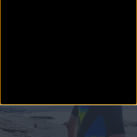
TRIATLÓN
Nuestras triatletas a hacer historia en Río 2016
A pocas horas (16:00h) para la disputa de la prueba femenina de triatlón en los Juegos
Olímpicos d
TRIATLÓN
Nuestros triatletas a por todas a partir de las 16:00h
Hoy llega el gran día, el sueño olímpico que llevamos esperando cuatro años desde aque