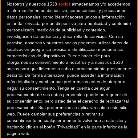
Nosotros y nuestros 1538
socios
almacenamos y/o accedemos
consiguió alzarse con la primera posición y lo hizo con una
a información en un dispositivo, como cookies, y procesamos
sensación de “satisfacción absoluta. El sufrimiento con
datos personales, como identificadores únicos e información
tanto barro compensa vista la recompensa”. La recompensa
estándar enviada por un dispositivo para publicidad y contenido
no fue otra que un primer puesto muy disputado con Juan
personalizado, medición de publicidad y contenido,
investigación de audiencia y desarrollo de servicios.
Con su
Enrique Gutiérrez, al que superó por escasos segundos.
permiso, nosotros y nuestros socios podemos utilizar datos de
localización geográfica precisa e identificación mediante las
El secreto de la victoria pudo ser, según sus propias
características de dispositivos. Puede hacer clic para
palabras, “adaptarse bien al barro, circunstancia que en
otorgarnos su consentimiento a nosotros y a nuestros 1538
bicicleta he conseguido aprovechar porque Juan Enrique
socios para que llevemos a cabo el procesamiento previamente
ha tenido un pequeño problemilla y ahí he conseguido
descrito. De forma alternativa, puede acceder a información
más detallada y cambiar sus preferencias antes de otorgar o
despegarme”.
negar su consentimiento.
Tenga en cuenta que algún
procesamiento de sus datos personales puede no requerir de
su consentimiento, pero usted tiene el derecho de rechazar tal
Menos problemas tuvo la ganadora de la clasificación
procesamiento. Sus preferencias se aplicarán solo a este sitio
web. Puede cambiar sus preferencias o retirar su
femenina, Kathryn Godínez, quien lideró la prueba de
consentimiento en cualquier momento volviendo a este sitio y
principio a fin: “Me ha sorprendido porque hay chicas
haciendo clic en el botón "Privacidad" en la parte inferior de la
que tienen muchísima técnica y van súper fuertes en bici.
página web.