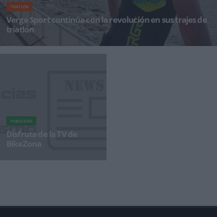
TRIATLÓN
Verge Sport continúa con la revolución en sus trajes de
triatlón
La marca de ropa personalizada americana Verge Sport, distribuida en España y Portugal
por Rocket Bike Eibar, con
PUBLICIDAD
Disfruta de la TV de
BikeZona
¡Alégrate el día con BikeZonaTV!