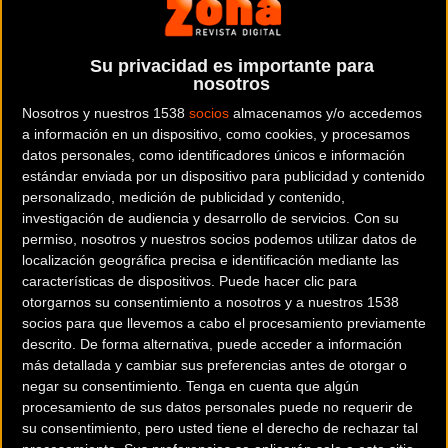
La Vuelta pondrá a disposición de los futuros participantes
Su privacidad es importante para
1.000 dorsales para su 22ª edición que estarán disponibles
nosotros
desde el 25 de noviembre por 180 € para los más rápidos.
Nosotros y nuestros 1538
socios
almacenamos y/o accedemos
Este año se adelanta la fecha de inscripciones, que
a información en un dispositivo, como cookies, y procesamos
habitualmente tiene lugar a finales de diciembre, y se
datos personales, como identificadores únicos e información
mantiene la cuota de 2022.
estándar enviada por un dispositivo para publicidad y contenido
personalizado, medición de publicidad y contenido,
investigación de audiencia y desarrollo de servicios.
Con su
permiso, nosotros y nuestros socios podemos utilizar datos de
localización geográfica precisa e identificación mediante las
características de dispositivos. Puede hacer clic para
otorgarnos su consentimiento a nosotros y a nuestros 1538
socios para que llevemos a cabo el procesamiento previamente
descrito. De forma alternativa, puede acceder a información
más detallada y cambiar sus preferencias antes de otorgar o
negar su consentimiento.
Tenga en cuenta que algún
procesamiento de sus datos personales puede no requerir de
su consentimiento, pero usted tiene el derecho de rechazar tal