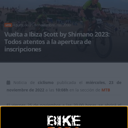
A partir del 25 de noviembre a las 20:00
MTB
Vuelta a Ibiza Scott by Shimano 2023:
Todos atentos a la apertura de
inscripciones
Noticia de
ciclismo
publicada el
miércoles, 23 de
noviembre de 2022
a las
10:08h
en la sección de
MTB
El viernes 25 de noviembre a las 20.00 horas, se abrirá el
plazo de inscripción para la Vuelta a Ibiza Scott by Shimano
2023 que se volverá a celebrar en sus fechas habituales -
Semana Santa- del 7 al 9 de abril de 2023.