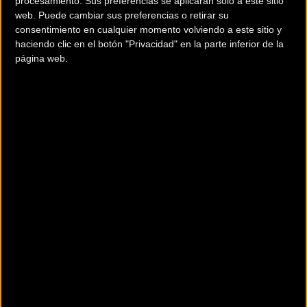
procesamiento. Sus preferencias se aplicarán solo a este sitio
web. Puede cambiar sus preferencias o retirar su
consentimiento en cualquier momento volviendo a este sitio y
haciendo clic en el botón "Privacidad" en la parte inferior de la
página web.
Aún faltan muchos detalles por desvelar sobre la nueva
edición de la ronda ibicenca, entre ellos el recorrido o las
caras conocidas que formarán parte de la prueba. Lo que
es seguro es que Ibiza volverá a ser el núcleo de esta cita