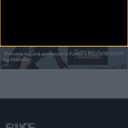
La isla de Ibiza es mucho más que turismo tradicional. Año tras año, va ganando peso como
destino d
MTB
Shimano seguirá apoyando la Vuelta a Ibiza MTB SCOTT
by Shimano
La Vuelta Ibiza MTB SCOTT by Shimano vuelve en Semana Santa de 2023 con su vigésimo
segunda edición. Un a&