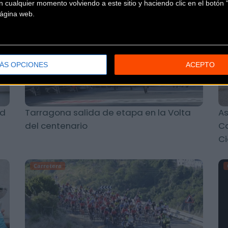
 cualquier momento volviendo a este sitio y haciendo clic en el botón "
Carretera
 página web.
ÁS OPCIONES
ACEPTO
nd
Tarragona salida de etapa en la Volta
As
del centenario
Ca
C
Carretera