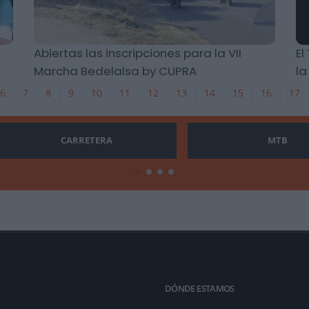
Abiertas las inscripciones para la VII
El
Marcha Bedelalsa by CUPRA
l
6
7
8
9
10
11
12
13
14
15
16
17
CARRETERA
MTB
DÓNDE ESTAMOS