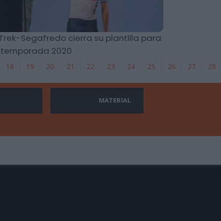
 Trek-Segafredo cierra su plantilla para
a temporada 2020
18
19
20
21
22
23
24
25
26
27
28
MATERIAL