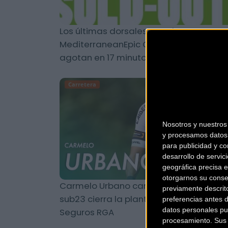
Los últimas dorsales para la
MediterraneanEpic Gran Fondo se
agotan en 17 minutos
Carretera
Nosotros y nuestro
y procesamos datos 
para publicidad y co
desarrollo de servici
geográfica precisa e
otorgarnos su conse
Carmelo Urbano campeón de España
previamente descrit
sub23 cierra la plantilla del Caja Rural-
preferencias antes 
datos personales pu
Seguros RGA
procesamiento. Sus p