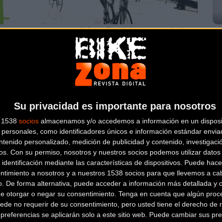
Manresa tendrá un final de etapa de la
Nu
Volta Ciclista a Catalunya 2020
Me
Carretera
Su privacidad es importante para nosotros
s 1538
socios
almacenamos y/o accedemos a información en un disposit
personales, como identificadores únicos e información estándar enviad
ntenido personalizado, medición de publicidad y contenido, investigaci
os.
Con su permiso, nosotros y nuestros socios podemos utilizar datos 
 identificación mediante las características de dispositivos. Puede hacer
ntimiento a nosotros y a nuestros 1538 socios para que llevemos a ca
Aritz Bagües llega al Caja Rural-Seguros
La
o. De forma alternativa, puede acceder a información más detallada y 
RGA
Bi
de otorgar o negar su consentimiento.
Tenga en cuenta que algún proc
ede no requerir de su consentimiento, pero usted tiene el derecho de r
referencias se aplicarán solo a este sitio web. Puede cambiar sus pref