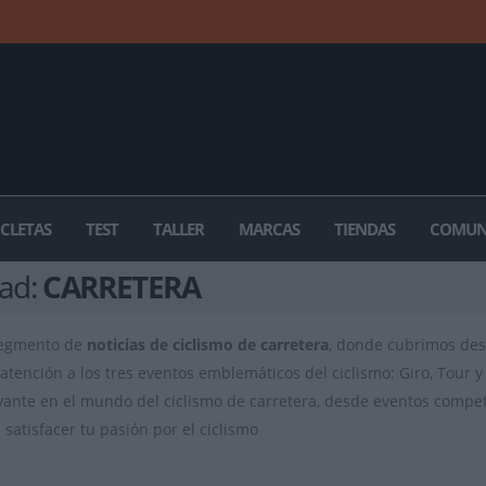
ICLETAS
TEST
TALLER
MARCAS
TIENDAS
COMUN
dad:
CARRETERA
segmento de
noticias de ciclismo de carretera
, donde cubrimos des
atención a los tres eventos emblemáticos del ciclismo: Giro, Tour y 
vante en el mundo del ciclismo de carretera, desde eventos competit
satisfacer tu pasión por el ciclismo