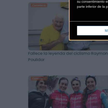
su consentimiento en
Carretera
parte inferior de la
M
Fallece la leyenda del ciclismo Raymo
Poulidor
Carretera