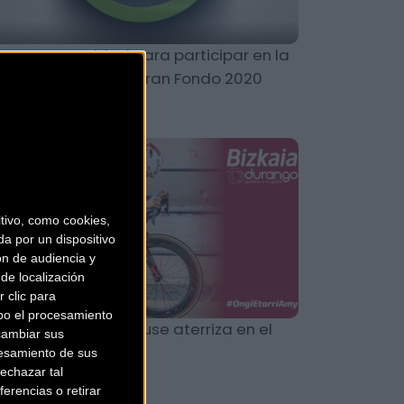
eva oportunidad para participar en la
diterranean Epic Gran Fondo 2020
Carretera
ivo, como cookies,
a por un dispositivo
ón de audiencia y
de localización
 clic para
bo el procesamiento
 joven Amy Monkhouse aterriza en el
cambiar sus
zkaia-Durango
esamiento de sus
echazar tal
erencias o retirar