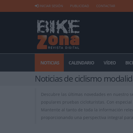
INICIAR SESIÓN
PUBLICIDAD
CONTACTAR
NOTICIAS
CALENDARIO
VÍDEO
BIC
Noticias de ciclismo modali
Descubre las últimas novedades en nuestro 
populares pruebas cicloturistas. Con especial 
Mantente al tanto de toda la información rele
proporcionando una perspectiva integral para 