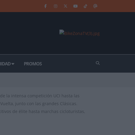
IDAD
PROMOS
de la intensa competición UCI hasta las
Vuelta, junto con las grandes Clásicas.
ivos de élite hasta marchas cicloturistas,