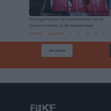
Protagonistas de Pedaleando en la
Costa martes 12 de Noviembre
Anterior
Siguiente
1
2
3
4
5
MOCIONES
Secciones