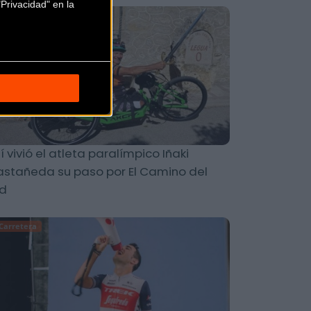
Privacidad" en la
Carretera
í vivió el atleta paralímpico Iñaki
stañeda su paso por El Camino del
id
Carretera