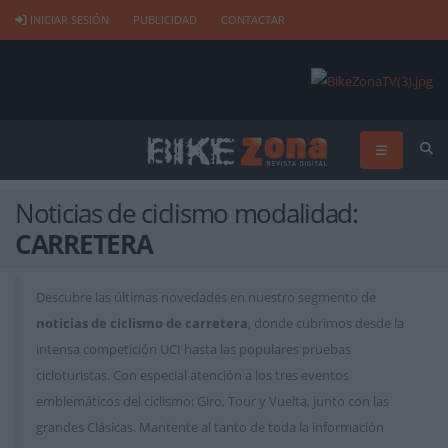
INICIAR SESIÓN
PUBLICIDAD
CONTACTAR
Noticias de ciclismo modalidad:
CARRETERA
Descubre las últimas novedades en nuestro segmento de
noticias de ciclismo de carretera
, donde cubrimos desde la
intensa competición UCI hasta las populares pruebas
cicloturistas. Con especial atención a los tres eventos
emblemáticos del ciclismo: Giro, Tour y Vuelta, junto con las
grandes Clásicas. Mantente al tanto de toda la información