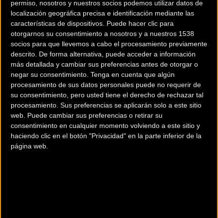
permiso, nosotros y nuestros socios podemos utilizar datos de
Carretera
Carretera
localización geográfica precisa e identificación mediante las
características de dispositivos. Puede hacer clic para
otorgarnos su consentimiento a nosotros y a nuestros 1538
socios para que llevemos a cabo el procesamiento previamente
descrito. De forma alternativa, puede acceder a información
más detallada y cambiar sus preferencias antes de otorgar o
negar su consentimiento.
Tenga en cuenta que algún
procesamiento de sus datos personales puede no requerir de
su consentimiento, pero usted tiene el derecho de rechazar tal
procesamiento. Sus preferencias se aplicarán solo a este sitio
Vídeo: Michal
Edu Prades y Euskadi-
web. Puede cambiar sus preferencias o retirar su
Kwiatkowski voló para
Murias acarician la
consentimiento en cualquier momento volviendo a este sitio y
convertirse en el primer
victoria en Luxemburgo
haciendo clic en el botón "Privacidad" en la parte inferior de la
líder de la Dauphine
página web.
Carretera
Carretera