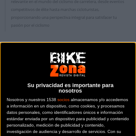
relevante en el mundo del ciclismo de carretera, desde eventos
competitivos de élite hasta marchas cicloturistas,
proporcionando una perspectiva integral para satisfacer tu
pasión por el ciclismo
Carretera
Carretera
Su privacidad es importante para
nosotros
Nosotros y nuestros 1538
socios
almacenamos y/o accedemos
a información en un dispositivo, como cookies, y procesamos
1.200 vencedores en la III
Eroica Hispania celebra
datos personales, como identificadores únicos e información
Gran Fondo BIBE
un merecido homenaje
estándar enviada por un dispositivo para publicidad y contenido
personalizado, medición de publicidad y contenido,
Transbizkaia
al gran Luciano Berruti
investigación de audiencia y desarrollo de servicios.
Con su