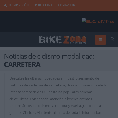
INICIAR SESIÓN
PUBLICIDAD
CONTACTAR
Noticias de ciclismo modalidad:
CARRETERA
Descubre las últimas novedades en nuestro segmento de
noticias de ciclismo de carretera
, donde cubrimos desde la
intensa competición UCI hasta las populares pruebas
cicloturistas. Con especial atención a los tres eventos
emblemáticos del ciclismo: Giro, Tour y Vuelta, junto con las
grandes Clásicas. Mantente al tanto de toda la información