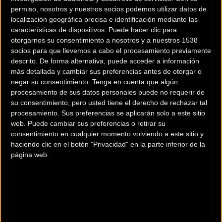
permiso, nosotros y nuestros socios podemos utilizar datos de
localización geográfica precisa e identificación mediante las
Carretera
Carretera
características de dispositivos. Puede hacer clic para
otorgarnos su consentimiento a nosotros y a nuestros 1538
socios para que llevemos a cabo el procesamiento previamente
descrito. De forma alternativa, puede acceder a información
más detallada y cambiar sus preferencias antes de otorgar o
negar su consentimiento.
Tenga en cuenta que algún
procesamiento de sus datos personales puede no requerir de
su consentimiento, pero usted tiene el derecho de rechazar tal
procesamiento. Sus preferencias se aplicarán solo a este sitio
Comienza el Giro de
Giro 2018: Froome se va
web. Puede cambiar sus preferencias o retirar su
consentimiento en cualquier momento volviendo a este sitio y
Italia 2018 que viajará de
al suelo mientras
haciendo clic en el botón "Privacidad" en la parte inferior de la
Jerusalén a Roma
reconocía el circuito de
página web.
Jerusalén
Carretera
Carretera