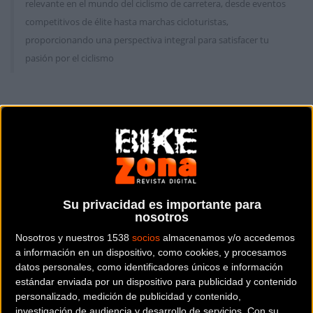
relevante en el mundo del ciclismo de carretera, desde eventos
competitivos de élite hasta marchas cicloturistas,
proporcionando una perspectiva integral para satisfacer tu
pasión por el ciclismo
Carretera
Carretera
Su privacidad es importante para
nosotros
Nosotros y nuestros 1538
socios
almacenamos y/o accedemos
a información en un dispositivo, como cookies, y procesamos
Edu Prades (Euskadi-
Fin de semana perfecto
datos personales, como identificadores únicos e información
Murias) sube al podio en
para Movistar Team en
estándar enviada por un dispositivo para publicidad y contenido
Yorkshire
la Copa de España
personalizado, medición de publicidad y contenido,
féminas
investigación de audiencia y desarrollo de servicios.
Con su