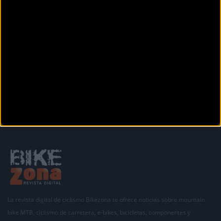
Anterior
Siguiente
1
2
3
4
5
6
7
8
9
Secciones
La revista digital de ciclismo Bikezona te ofrece noticias sobre mountain
bike MTB, ciclismo de carretera, e-bikes, bicicletas, componentes y