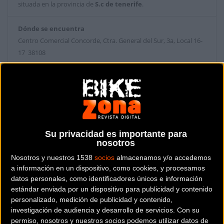
situada en la provincia de
S.c de tenerife
.
Dónde se encuentra
Centro Comercial Concorde, Ctra. General del Sur, 3a, Local 16-
17 38108
La Laguna (S.c de tenerife).
Contactar con la tienda
922 62 04 79
Web y RRSS de la tienda
Su privacidad es importante para
nosotros
Nosotros y nuestros 1538
socios
almacenamos y/o accedemos
a información en un dispositivo, como cookies, y procesamos
datos personales, como identificadores únicos e información
estándar enviada por un dispositivo para publicidad y contenido
personalizado, medición de publicidad y contenido,
investigación de audiencia y desarrollo de servicios.
Con su
permiso, nosotros y nuestros socios podemos utilizar datos de