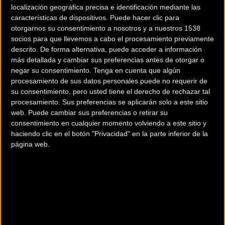
localización geográfica precisa e identificación mediante las
características de dispositivos. Puede hacer clic para
otorgarnos su consentimiento a nosotros y a nuestros 1538
socios para que llevemos a cabo el procesamiento previamente
descrito. De forma alternativa, puede acceder a información
más detallada y cambiar sus preferencias antes de otorgar o
negar su consentimiento.
Tenga en cuenta que algún
200 km
procesamiento de sus datos personales puede no requerir de
su consentimiento, pero usted tiene el derecho de rechazar tal
Terms of use
© 1987–2026 HERE
¿Eres el propietario de esta tienda? Descubre cómo
hacerte tienda
procesamiento. Sus preferencias se aplicarán solo a este sitio
web. Puede cambiar sus preferencias o retirar su
Premium para llegar a más clientes
.
consentimiento en cualquier momento volviendo a este sitio y
haciendo clic en el botón "Privacidad" en la parte inferior de la
página web.
Otros comercios
ALBA NUEVA BIKE CENTER
Calle Melchor Pérez Calderón, 2
Puntallana (S.c de tenerife)