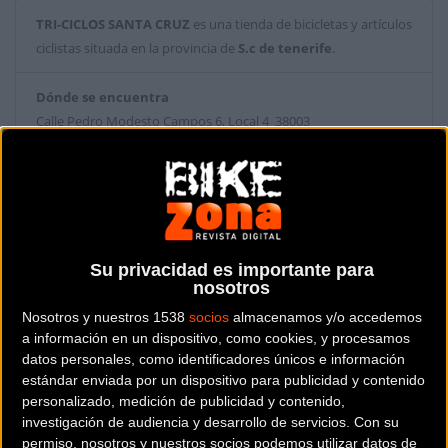
TRI-CICLOS SANTA CRUZ
es una tienda de bicicletas y artículos
ciclistas situada en la provincia de
S.c de tenerife
.
Dónde se encuentra
Calle Pedro Modesto Campos 6, Local 4 38003
Santa Cruz de Tenerife (S.c de tenerife).
Contactar con la tienda
922 23 07 17
Su privacidad es importante para
Web y RRSS de la tienda
nosotros
Nosotros y nuestros 1538
socios
almacenamos y/o accedemos
a información en un dispositivo, como cookies, y procesamos
datos personales, como identificadores únicos e información
estándar enviada por un dispositivo para publicidad y contenido
personalizado, medición de publicidad y contenido,
investigación de audiencia y desarrollo de servicios.
Con su
permiso, nosotros y nuestros socios podemos utilizar datos de