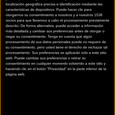
localización geográfica precisa e identificación mediante las
características de dispositivos. Puede hacer clic para
otorgarnos su consentimiento a nosotros y a nuestros 1538
socios para que llevemos a cabo el procesamiento previamente
descrito. De forma alternativa, puede acceder a información
más detallada y cambiar sus preferencias antes de otorgar o
negar su consentimiento.
Tenga en cuenta que algún
procesamiento de sus datos personales puede no requerir de
200 km
su consentimiento, pero usted tiene el derecho de rechazar tal
Terms of use
© 1987–2026 HERE
procesamiento. Sus preferencias se aplicarán solo a este sitio
¿Eres el propietario de esta tienda? Descubre cómo
hacerte tienda
web. Puede cambiar sus preferencias o retirar su
Premium para llegar a más clientes
.
consentimiento en cualquier momento volviendo a este sitio y
haciendo clic en el botón "Privacidad" en la parte inferior de la
página web.
Otros comercios
ALBA NUEVA BIKE CENTER
Calle Melchor Pérez Calderón, 2
Puntallana (S.c de tenerife)