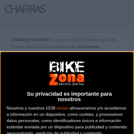
CHAFIRAS
VADEBICIS CHAFIRAS
es una tienda de bicicletas y artículos
ciclistas situada en la provincia de
S.c de tenerife
.
Dónde se encuentra
Calle Fundadores cooperativa Nº 4 38620
San Migue de Abona (S.c de tenerife).
Contactar con la tienda
Su privacidad es importante para
nosotros
922 394 261
Nosotros y nuestros 1538
socios
almacenamos y/o accedemos
Web y RRSS de la tienda
a información en un dispositivo, como cookies, y procesamos
datos personales, como identificadores únicos e información
estándar enviada por un dispositivo para publicidad y contenido
personalizado, medición de publicidad y contenido,