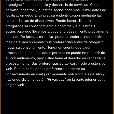
investigación de audiencia y desarrollo de servicios.
Con su
permiso, nosotros y nuestros socios podemos utilizar datos de
localización geográfica precisa e identificación mediante las
características de dispositivos. Puede hacer clic para
otorgarnos su consentimiento a nosotros y a nuestros 1538
socios para que llevemos a cabo el procesamiento previamente
descrito. De forma alternativa, puede acceder a información
más detallada y cambiar sus preferencias antes de otorgar o
negar su consentimiento.
Tenga en cuenta que algún
procesamiento de sus datos personales puede no requerir de
su consentimiento, pero usted tiene el derecho de rechazar tal
procesamiento. Sus preferencias se aplicarán solo a este sitio
web. Puede cambiar sus preferencias o retirar su
200 km
consentimiento en cualquier momento volviendo a este sitio y
Terms of use
© 1987–2026 HERE
haciendo clic en el botón "Privacidad" en la parte inferior de la
¿Eres el propietario de esta tienda? Descubre cómo
hacerte tienda
página web.
Premium para llegar a más clientes
.