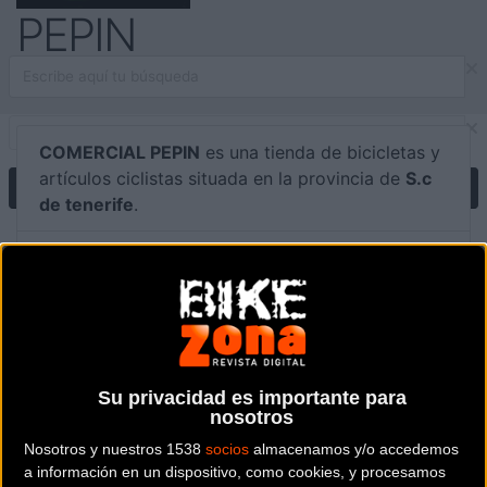
PEPIN
COMERCIAL PEPIN
es una tienda de bicicletas y
artículos ciclistas situada en la provincia de
S.c
de tenerife
.
Dónde se encuentra
Paseo la Centinela, 84 38430
Icod de los Vinos (S.c de tenerife).
Contactar con la tienda
922 811 242
Su privacidad es importante para
nosotros
Web y RRSS de la tienda
Nosotros y nuestros 1538
socios
almacenamos y/o accedemos
a información en un dispositivo, como cookies, y procesamos