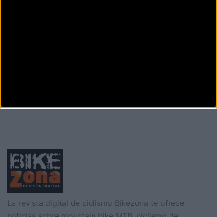
Carretera Provincial 84,
Santa Úrsula (S.c de
tenerife)
VADEBICIS CHAFIRAS
Calle Fundadores cooperativa Nº 4
San Migue
de Abona (S.c de tenerife)
Siguiente
1
2
La revista digital de ciclismo Bikezona te ofrece
noticias sobre mountain bike MTB, ciclismo de