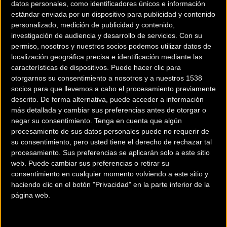
datos personales, como identificadores únicos e información
estándar enviada por un dispositivo para publicidad y contenido
personalizado, medición de publicidad y contenido,
investigación de audiencia y desarrollo de servicios.
Con su
permiso, nosotros y nuestros socios podemos utilizar datos de
localización geográfica precisa e identificación mediante las
características de dispositivos. Puede hacer clic para
otorgarnos su consentimiento a nosotros y a nuestros 1538
socios para que llevemos a cabo el procesamiento previamente
descrito. De forma alternativa, puede acceder a información
más detallada y cambiar sus preferencias antes de otorgar o
negar su consentimiento.
Tenga en cuenta que algún
procesamiento de sus datos personales puede no requerir de
su consentimiento, pero usted tiene el derecho de rechazar tal
procesamiento. Sus preferencias se aplicarán solo a este sitio
200 km
web. Puede cambiar sus preferencias o retirar su
Terms of use
© 1987–2026 HERE
consentimiento en cualquier momento volviendo a este sitio y
¿Eres el propietario de esta tienda? Descubre cómo
haciendo clic en el botón "Privacidad" en la parte inferior de la
hacerte tienda Premium para llegar a más clientes
.
página web.