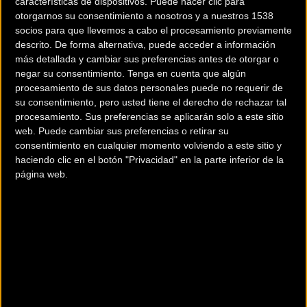
características de dispositivos. Puede hacer clic para
otorgarnos su consentimiento a nosotros y a nuestros 1538
socios para que llevemos a cabo el procesamiento previamente
descrito. De forma alternativa, puede acceder a información
más detallada y cambiar sus preferencias antes de otorgar o
negar su consentimiento.
Tenga en cuenta que algún
procesamiento de sus datos personales puede no requerir de
su consentimiento, pero usted tiene el derecho de rechazar tal
procesamiento. Sus preferencias se aplicarán solo a este sitio
200 km
web. Puede cambiar sus preferencias o retirar su
Terms of use
© 1987–2026 HERE
consentimiento en cualquier momento volviendo a este sitio y
¿Eres el propietario de esta tienda? Descubre cómo
hacerte tienda
haciendo clic en el botón "Privacidad" en la parte inferior de la
Premium para llegar a más clientes
.
página web.
Otros comercios
APOSTA X ELECTRICA
asseig Josep Mundet, 84
Sant Antoni de Calonge (Girona)