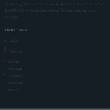
La revista digital de ciclismo Bikezona te ofrece noticias sobre mountain
bike MTB, ciclismo de carretera, e-bikes, bicicletas, componentes y
accesorios.
DÓNDE ESTAMOS
2026
Contactar
Cookies
Aviso Legal
Privacidad
Publicidad
Audiencia