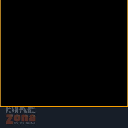
Plaza Badajoz, 2 Local 2
Blanes (Girona)
BIKES MET
C/ Lepant, nº 17
Palafrugell (Girona)
BIKES RIPOLL
C/ Progrés 43 Baixos
Ripoll (Girona)
Siguiente
1
2
3
4
5