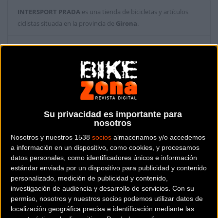
INTERSPORT PRADA
es una tienda de bicicletas y artículos
ciclistas situada en la provincia de
Girona
.
Dónde se encuentra
Rambla 24 17600
Figueres (Girona).
Contactar con la tienda
972 50 15 27
Su privacidad es importante para
nosotros
Web y RRSS de la tienda
Nosotros y nuestros 1538
socios
almacenamos y/o accedemos
a información en un dispositivo, como cookies, y procesamos
datos personales, como identificadores únicos e información
estándar enviada por un dispositivo para publicidad y contenido
personalizado, medición de publicidad y contenido,
investigación de audiencia y desarrollo de servicios.
Con su
permiso, nosotros y nuestros socios podemos utilizar datos de
localización geográfica precisa e identificación mediante las