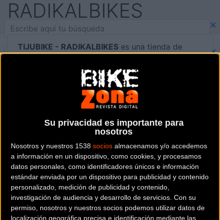
RADIKALBIKES
TIJUBIKE - RADIKALBIKES
es una tienda de
bicicletas y artículos ciclistas situada en la
provincia de
Girona
.
Dónde se encuentra
Av. Lluís Pericot, 112 17003
Girona (Girona).
Su privacidad es importante para
nosotros
Contactar con la tienda
Nosotros y nuestros 1538
socios
almacenamos y/o accedemos
a información en un dispositivo, como cookies, y procesamos
972396599
datos personales, como identificadores únicos e información
estándar enviada por un dispositivo para publicidad y contenido
Web y RRSS de la tienda
personalizado, medición de publicidad y contenido,
investigación de audiencia y desarrollo de servicios.
Con su
permiso, nosotros y nuestros socios podemos utilizar datos de
localización geográfica precisa e identificación mediante las