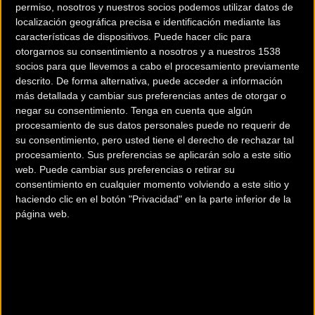
permiso, nosotros y nuestros socios podemos utilizar datos de
localización geográfica precisa e identificación mediante las
características de dispositivos. Puede hacer clic para
otorgarnos su consentimiento a nosotros y a nuestros 1538
socios para que llevemos a cabo el procesamiento previamente
descrito. De forma alternativa, puede acceder a información
más detallada y cambiar sus preferencias antes de otorgar o
negar su consentimiento.
Tenga en cuenta que algún
procesamiento de sus datos personales puede no requerir de
200 km
su consentimiento, pero usted tiene el derecho de rechazar tal
procesamiento. Sus preferencias se aplicarán solo a este sitio
Terms of use
© 1987–2026 HERE
web. Puede cambiar sus preferencias o retirar su
¿Eres el propietario de esta tienda? Descubre cómo
hacerte tienda
consentimiento en cualquier momento volviendo a este sitio y
Premium para llegar a más clientes
.
haciendo clic en el botón "Privacidad" en la parte inferior de la
página web.
Comercios Bz Premium
ESCAPA BARCELONA NORD
Avinguda dels Quinze, 25
Barcelona (Barcelona)