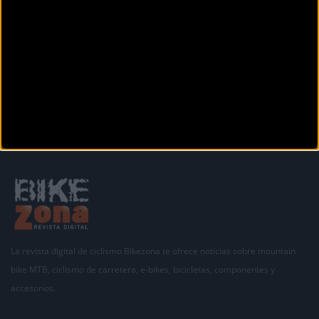
Calle Francesc Maciá 29
Sant Andreu de la Barca (Barcelona)
Anterior
1
2
3
4
5
6
7
8
9
10
11
La revista digital de ciclismo Bikezona te ofrece noticias sobre mountain
bike MTB, ciclismo de carretera, e-bikes, bicicletas, componentes y
accesorios.