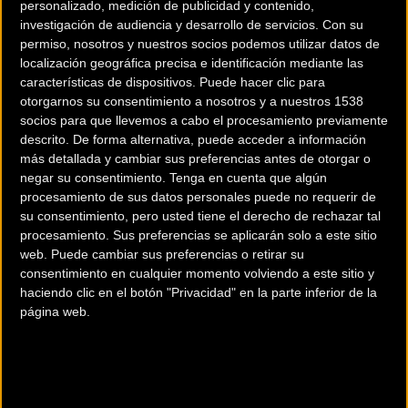
personalizado, medición de publicidad y contenido,
investigación de audiencia y desarrollo de servicios.
Con su
permiso, nosotros y nuestros socios podemos utilizar datos de
localización geográfica precisa e identificación mediante las
características de dispositivos. Puede hacer clic para
otorgarnos su consentimiento a nosotros y a nuestros 1538
200 km
socios para que llevemos a cabo el procesamiento previamente
descrito. De forma alternativa, puede acceder a información
Terms of use
© 1987–2026 HERE
más detallada y cambiar sus preferencias antes de otorgar o
¿Eres el propietario de esta tienda? Descubre cómo
hacerte tienda
negar su consentimiento.
Tenga en cuenta que algún
Premium para llegar a más clientes
.
procesamiento de sus datos personales puede no requerir de
su consentimiento, pero usted tiene el derecho de rechazar tal
procesamiento. Sus preferencias se aplicarán solo a este sitio
Comercios Bz Premium
web. Puede cambiar sus preferencias o retirar su
consentimiento en cualquier momento volviendo a este sitio y
ESCAPA BARCELONA NORD
haciendo clic en el botón "Privacidad" en la parte inferior de la
página web.
Avinguda dels Quinze, 25
Barcelona (Barcelona)
MC SKI BIKE