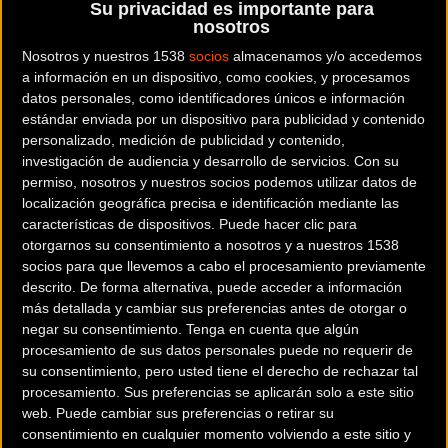
Web y RRSS de la tienda
Su privacidad es importante para
nosotros
Nosotros y nuestros 1538
socios
almacenamos y/o accedemos
a información en un dispositivo, como cookies, y procesamos
datos personales, como identificadores únicos e información
estándar enviada por un dispositivo para publicidad y contenido
personalizado, medición de publicidad y contenido,
investigación de audiencia y desarrollo de servicios.
Con su
permiso, nosotros y nuestros socios podemos utilizar datos de
localización geográfica precisa e identificación mediante las
características de dispositivos. Puede hacer clic para
otorgarnos su consentimiento a nosotros y a nuestros 1538
socios para que llevemos a cabo el procesamiento previamente
descrito. De forma alternativa, puede acceder a información
más detallada y cambiar sus preferencias antes de otorgar o
negar su consentimiento.
Tenga en cuenta que algún
200 km
procesamiento de sus datos personales puede no requerir de
Terms of use
© 1987–2026 HERE
su consentimiento, pero usted tiene el derecho de rechazar tal
¿Eres el propietario de esta tienda? Descubre cómo
procesamiento. Sus preferencias se aplicarán solo a este sitio
hacerte tienda Premium para llegar a más clientes
.
web. Puede cambiar sus preferencias o retirar su
consentimiento en cualquier momento volviendo a este sitio y