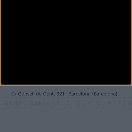
(Barcelona)
O2TOWN
Passatge Maiol, 8
Barcelona (Barcelona)
OM BICIS
Carrer del Sol, 11
Sant Andreu de la Barca
(Barcelona)
ORBEA CAMPUS BCN
C/ Consell de Cent, 321
Barcelona (Barcelona)
Anterior
Siguiente
1
2
3
4
5
6
7
8