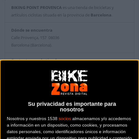
BIKING POINT PROVENCA
es una tienda de bicicletas y
artículos ciclistas situada en la provincia de
Barcelona
.
Dónde se encuentra
Calle Provença, 157 08036
Barcelona (Barcelona).
Contactar con la tienda
934542514
Web y RRSS de la tienda
Su privacidad es importante para
nosotros
Nosotros y nuestros 1538
socios
almacenamos y/o accedemos
a información en un dispositivo, como cookies, y procesamos
datos personales, como identificadores únicos e información
estándar enviada por un dispositivo para publicidad y contenido