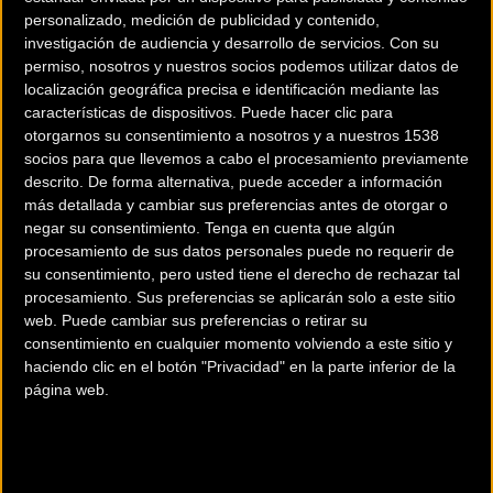
personalizado, medición de publicidad y contenido,
investigación de audiencia y desarrollo de servicios.
Con su
permiso, nosotros y nuestros socios podemos utilizar datos de
localización geográfica precisa e identificación mediante las
características de dispositivos. Puede hacer clic para
otorgarnos su consentimiento a nosotros y a nuestros 1538
socios para que llevemos a cabo el procesamiento previamente
descrito. De forma alternativa, puede acceder a información
200 km
más detallada y cambiar sus preferencias antes de otorgar o
Terms of use
© 1987–2026 HERE
negar su consentimiento.
Tenga en cuenta que algún
¿Eres el propietario de esta tienda? Descubre cómo
hacerte tienda
procesamiento de sus datos personales puede no requerir de
Premium para llegar a más clientes
.
su consentimiento, pero usted tiene el derecho de rechazar tal
procesamiento. Sus preferencias se aplicarán solo a este sitio
web. Puede cambiar sus preferencias o retirar su
Comercios Bz Premium
consentimiento en cualquier momento volviendo a este sitio y
haciendo clic en el botón "Privacidad" en la parte inferior de la
ESCAPA BARCELONA NORD
página web.
Avinguda dels Quinze, 25
Barcelona (Barcelona)
MC SKI BIKE