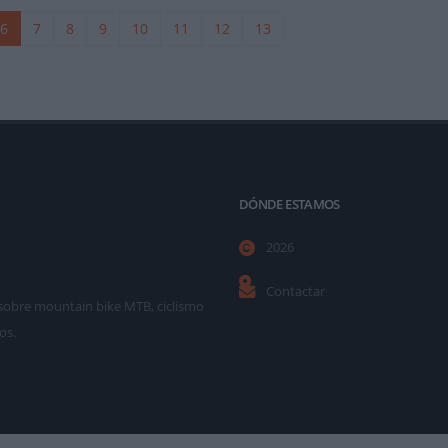
6
7
8
9
10
11
12
13
DÓNDE ESTAMOS
2026
Contactar
as sobre mountain bike MTB, ciclismo
os.