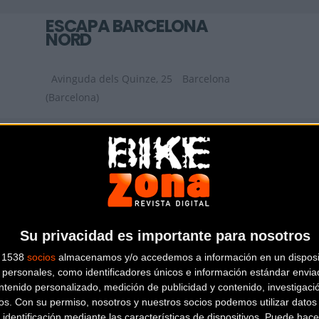
ESCAPA BARCELONA
NORD
Avinguda dels Quinze, 25
Barcelona
(Barcelona)
AIRBICI
Gran Via de les Corts Catalanes, 452,
LOCAL 2
Barcelona (Barcelona)
Su privacidad es importante para nosotros
s 1538
socios
almacenamos y/o accedemos a información en un disposit
personales, como identificadores únicos e información estándar enviad
ntenido personalizado, medición de publicidad y contenido, investigaci
os.
Con su permiso, nosotros y nuestros socios podemos utilizar datos 
 identificación mediante las características de dispositivos. Puede hacer