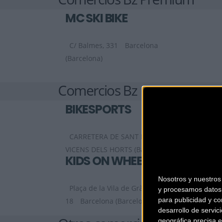
MC SKI BIKE
C/ Balmes, 331
Barcelona
(Barcelona)
Comercios Bz
BIKESPORTS
CARRETERA DE SANT BOI 90
SANT
VICENS DELS HORTS (Barcelona)
KIDS ON WHEELS
Nosotros y nuestro
Plaça de la Vila de Gràcia,
y procesamos datos 
para publicidad y co
18
Barcelona (Barcelona)
desarrollo de servici
geográfica precisa e