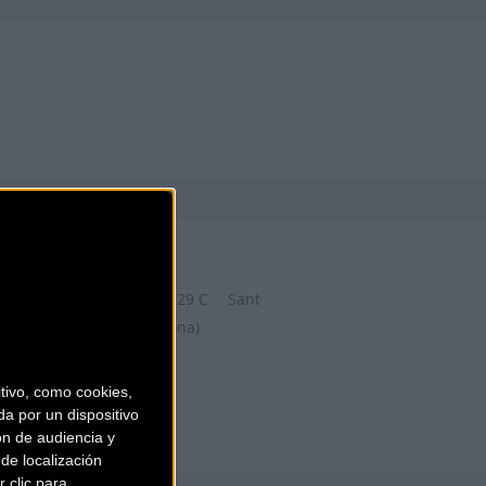
ZONA BICIS
Carrer de la Riera Roja, 29 C
Sant
Boi de Llobregat (Barcelona)
ivo, como cookies,
a por un dispositivo
ón de audiencia y
de localización
 clic para