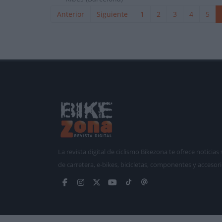
Anterior
Siguiente
1
2
3
4
5
La revista digital de ciclismo Bikezona te ofrece notici
de carretera, e-bikes, bicicletas, componentes y accesori