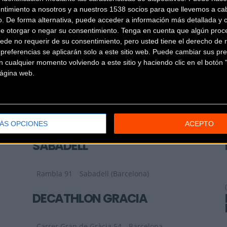
ntimiento a nosotros y a nuestros 1538 socios para que llevemos a ca
CRITERIUM BCN
o. De forma alternativa, puede acceder a información más detallada y 
de otorgar o negar su consentimiento.
Tenga en cuenta que algún proc
ede no requerir de su consentimiento, pero usted tiene el derecho de r
Carrer Consell de Cent,
referencias se aplicarán solo a este sitio web. Puede cambiar sus pref
195
Barcelona (Barcelona)
 cualquier momento volviendo a este sitio y haciendo clic en el botón "
DBIKE PREMIÁ DE MAR
 página web.
VALLIRANA
C/ Mayor 556
Vallirana (Barcelona)
ÁS OPCIONES
ACEPTO
DECATHLON CITY
SABADELL
Rambla 91
Sabadell (Barcelona)
DECATHLON GRACIA
Carrer Gran de Gràcia 54
Barcelona