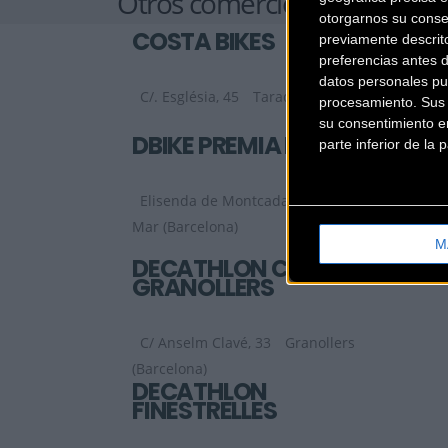
Otros comercios
otorgarnos su conse
COSTA BIKES
previamente descrit
preferencias antes 
datos personales pu
C/. Església, 45
Taradell (Barcelona)
procesamiento. Sus p
su consentimiento en
DBIKE PREMIÁ DE MAR
parte inferior de la
Elisenda de Montcada 25
Premiá de
Mar (Barcelona)
M
DECATHLON CITY
GRANOLLERS
C/ Anselm Clavé, 33
Granollers
(Barcelona)
DECATHLON
FINESTRELLES