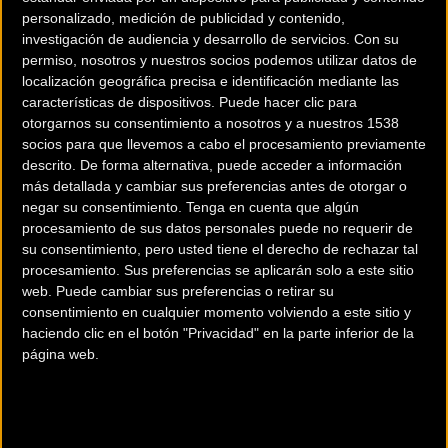
personalizado, medición de publicidad y contenido,
investigación de audiencia y desarrollo de servicios.
Con su
permiso, nosotros y nuestros socios podemos utilizar datos de
localización geográfica precisa e identificación mediante las
características de dispositivos. Puede hacer clic para
otorgarnos su consentimiento a nosotros y a nuestros 1538
socios para que llevemos a cabo el procesamiento previamente
descrito. De forma alternativa, puede acceder a información
200 km
más detallada y cambiar sus preferencias antes de otorgar o
Terms of use
© 1987–2026 HERE
negar su consentimiento.
Tenga en cuenta que algún
¿Eres el propietario de esta tienda? Descubre cómo
hacerte tienda
procesamiento de sus datos personales puede no requerir de
Premium para llegar a más clientes
.
su consentimiento, pero usted tiene el derecho de rechazar tal
procesamiento. Sus preferencias se aplicarán solo a este sitio
web. Puede cambiar sus preferencias o retirar su
Comercios Bz Premium
consentimiento en cualquier momento volviendo a este sitio y
haciendo clic en el botón "Privacidad" en la parte inferior de la
MC SKI BIKE
página web.
C/ Balmes, 331
Barcelona (Barcelona)
ESCAPA BARCELONA NORD