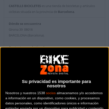
CASTELLS BICICLETES
es una tienda de bicicletas y artículos
ciclistas situada en la provincia de
Barcelona
.
Dónde se encuentra
Girona 39 08018
BARCELONA (Barcelona).
Contactar con la tienda
932316058
Web y RRSS de la tienda
Su privacidad es importante para
nosotros
Nosotros y nuestros 1538
socios
almacenamos y/o accedemos
a información en un dispositivo, como cookies, y procesamos
datos personales, como identificadores únicos e información
estándar enviada por un dispositivo para publicidad y contenido