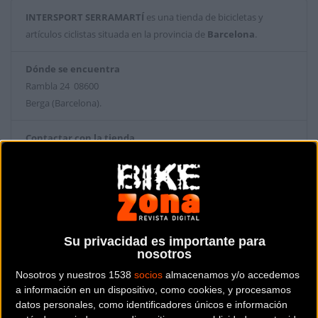
INTERSPORT SERRAMARTÍ
es una tienda de bicicletas y
artículos ciclistas situada en la provincia de
Barcelona
.
Dónde se encuentra
Rambla 24 08600
Berga (Barcelona).
Contactar con la tienda
938 21 50 59
Web y RRSS de la tienda
Su privacidad es importante para
nosotros
Nosotros y nuestros 1538
socios
almacenamos y/o accedemos
a información en un dispositivo, como cookies, y procesamos
datos personales, como identificadores únicos e información