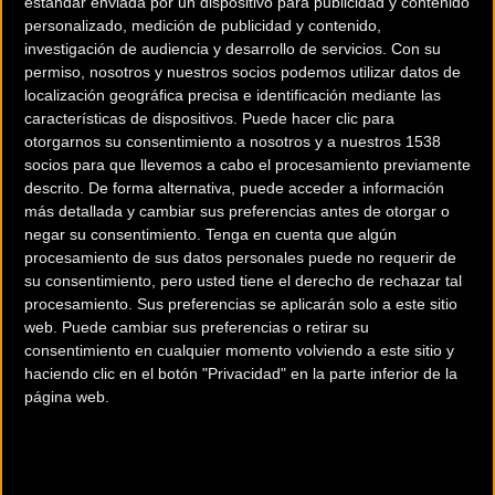
estándar enviada por un dispositivo para publicidad y contenido
personalizado, medición de publicidad y contenido,
investigación de audiencia y desarrollo de servicios.
Con su
permiso, nosotros y nuestros socios podemos utilizar datos de
localización geográfica precisa e identificación mediante las
características de dispositivos. Puede hacer clic para
otorgarnos su consentimiento a nosotros y a nuestros 1538
socios para que llevemos a cabo el procesamiento previamente
descrito. De forma alternativa, puede acceder a información
200 km
más detallada y cambiar sus preferencias antes de otorgar o
Terms of use
© 1987–2026 HERE
negar su consentimiento.
Tenga en cuenta que algún
¿Eres el propietario de esta tienda? Descubre cómo
hacerte tienda
procesamiento de sus datos personales puede no requerir de
Premium para llegar a más clientes
.
su consentimiento, pero usted tiene el derecho de rechazar tal
procesamiento. Sus preferencias se aplicarán solo a este sitio
web. Puede cambiar sus preferencias o retirar su
Comercios Bz Premium
consentimiento en cualquier momento volviendo a este sitio y
haciendo clic en el botón "Privacidad" en la parte inferior de la
MC SKI BIKE
página web.
C/ Balmes, 331
Barcelona (Barcelona)
ESCAPA BARCELONA NORD