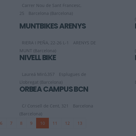
Carrer Nou de Sant Francesc,
25
Barcelona (Barcelona)
MUNTBIKES ARENYS
RIERA I PEÑA, 22-26 L-1
ARENYS DE
MUNT (Barcelona)
NIVELL BIKE
Laureá Miró,357
Esplugues de
Llobregat (Barcelona)
ORBEA CAMPUS BCN
C/ Consell de Cent, 321
Barcelona
(Barcelona)
6
7
8
9
10
11
12
13