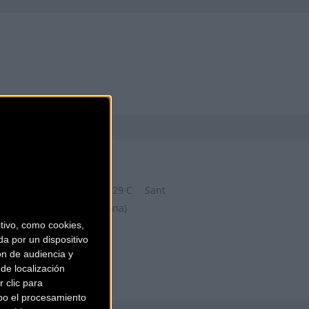
ZONA BICIS
Carrer de la Riera Roja, 29 C
Sant
Boi de Llobregat (Barcelona)
ivo, como cookies,
a por un dispositivo
ón de audiencia y
de localización
 clic para
bo el procesamiento