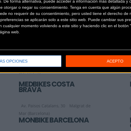
o. De forma alternativa, puede acceder a información más detallada y 
de otorgar o negar su consentimiento.
Tenga en cuenta que algún proc
LA BOSCH E-BIKES
ede no requerir de su consentimiento, pero usted tiene el derecho de r
GRANOLLERS
referencias se aplicarán solo a este sitio web. Puede cambiar sus pref
 cualquier momento volviendo a este sitio y haciendo clic en el botón "
 página web.
Plaça de la Corona 26
Granollers
(Barcelona)
LEON CYCLE
ÁS OPCIONES
ACEPTO
Av. Eduard Maristany 341
Badalona
(Barcelona)
MEDBIKES COSTA
BRAVA
Av. Països Catalans, 30
Malgrat de
Mar (Barcelona)
MONBIKE BARCELONA