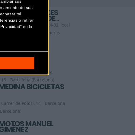
cambiar sus
esamiento de sus
LA BOSCH E-BIKES
echazar tal
SANT ANDREU DE
erencias o retirar
LLAVANERES
Passeig Jaume Brutau, 24-32, local
Privacidad" en la
6
Sant Andreu de Llavaneres
(Barcelona)
MAMMOTH
BARCELONA
Carrer de Roger de Llúria,
115
Barcelona (Barcelona)
MEDINA BICICLETAS
Carrer de Potosí, 14
Barcelona
(Barcelona)
MOTOS MANUEL
GIMÉNEZ