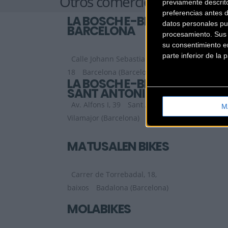
Otros comercios
previamente descrit
preferencias antes 
LA BOSCH E-BIKES
datos personales pu
BARCELONA
procesamiento. Sus p
su consentimiento en
parte inferior de la
Calle Johann Sebastian Bach
18
Barcelona (Barcelona)
LA BOSCH E-BIKES
SANT ANTONI DE
VILLAMAJOR
Av. Alfons I, 39
Sant Antoni de
M
Vilamajor (Barcelona)
MATUSALÉN BIKES
Carrer de Torrebadal, 18,
baixos
Badalona (Barcelona)
MOLABIKES