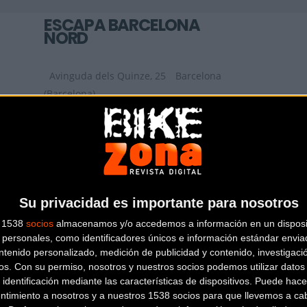
ESCAPA BARCELONA
NORD
Avinguda dels Quinze, 25
Barcelona
(Barcelona)
BIKESPORTS
CARRETERA DE SANT BOI 90
SANT
Su privacidad es importante para nosotros
VICENS DELS HORTS (Barcelona)
s 1538
socios
almacenamos y/o accedemos a información en un disposit
personales, como identificadores únicos e información estándar enviad
ntenido personalizado, medición de publicidad y contenido, investigaci
os.
Con su permiso, nosotros y nuestros socios podemos utilizar datos 
 identificación mediante las características de dispositivos. Puede hacer
ntimiento a nosotros y a nuestros 1538 socios para que llevemos a ca