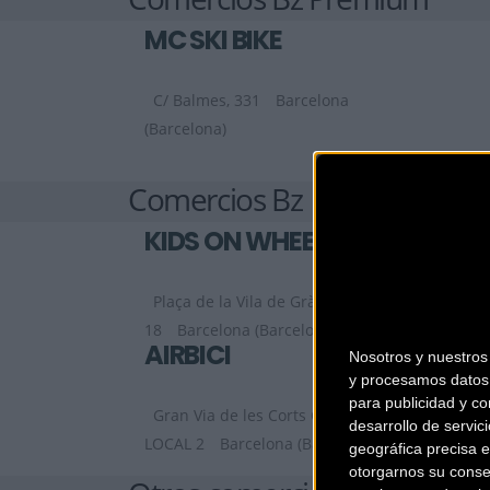
MC SKI BIKE
C/ Balmes, 331
Barcelona
(Barcelona)
Comercios Bz
KIDS ON WHEELS
Plaça de la Vila de Gràcia,
18
Barcelona (Barcelona)
AIRBICI
Nosotros y nuestro
y procesamos datos 
para publicidad y co
Gran Via de les Corts Catalanes, 452,
desarrollo de servici
LOCAL 2
Barcelona (Barcelona)
geográfica precisa e
otorgarnos su conse