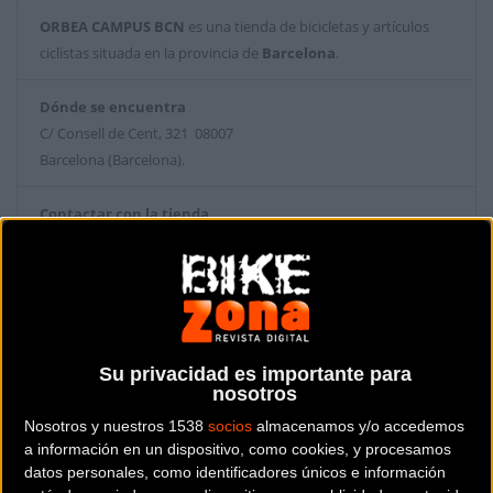
ORBEA CAMPUS BCN
es una tienda de bicicletas y artículos
ciclistas situada en la provincia de
Barcelona
.
Dónde se encuentra
C/ Consell de Cent, 321 08007
Barcelona (Barcelona).
Contactar con la tienda
934 61 61 05
Web y RRSS de la tienda
Su privacidad es importante para
nosotros
Nosotros y nuestros 1538
socios
almacenamos y/o accedemos
a información en un dispositivo, como cookies, y procesamos
datos personales, como identificadores únicos e información