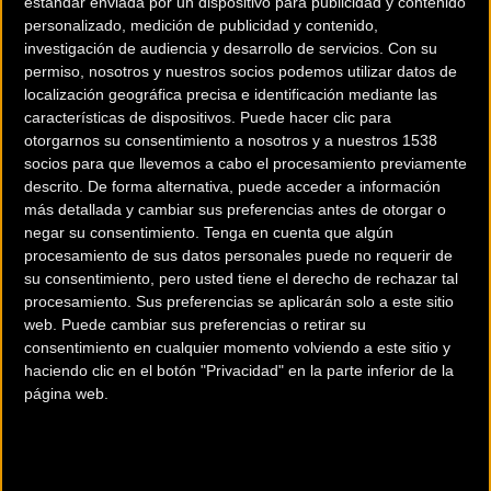
estándar enviada por un dispositivo para publicidad y contenido
personalizado, medición de publicidad y contenido,
investigación de audiencia y desarrollo de servicios.
Con su
permiso, nosotros y nuestros socios podemos utilizar datos de
localización geográfica precisa e identificación mediante las
características de dispositivos. Puede hacer clic para
otorgarnos su consentimiento a nosotros y a nuestros 1538
socios para que llevemos a cabo el procesamiento previamente
descrito. De forma alternativa, puede acceder a información
200 km
más detallada y cambiar sus preferencias antes de otorgar o
Terms of use
© 1987–2026 HERE
negar su consentimiento.
Tenga en cuenta que algún
¿Eres el propietario de esta tienda? Descubre cómo
hacerte tienda
procesamiento de sus datos personales puede no requerir de
Premium para llegar a más clientes
.
su consentimiento, pero usted tiene el derecho de rechazar tal
procesamiento. Sus preferencias se aplicarán solo a este sitio
web. Puede cambiar sus preferencias o retirar su
Comercios Bz Premium
consentimiento en cualquier momento volviendo a este sitio y
haciendo clic en el botón "Privacidad" en la parte inferior de la
ESCAPA BARCELONA NORD
página web.
Avinguda dels Quinze, 25
Barcelona (Barcelona)
MC SKI BIKE