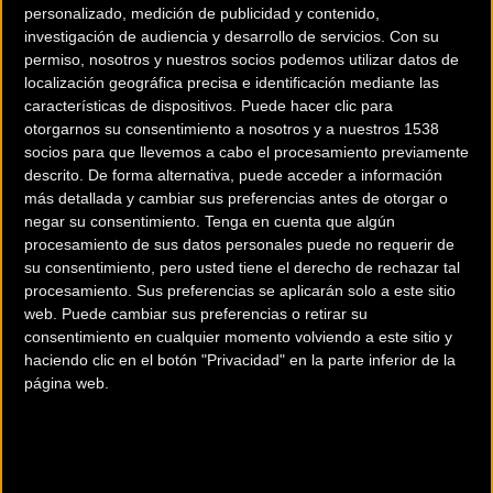
personalizado, medición de publicidad y contenido,
investigación de audiencia y desarrollo de servicios.
Con su
permiso, nosotros y nuestros socios podemos utilizar datos de
localización geográfica precisa e identificación mediante las
características de dispositivos. Puede hacer clic para
otorgarnos su consentimiento a nosotros y a nuestros 1538
200 km
socios para que llevemos a cabo el procesamiento previamente
descrito. De forma alternativa, puede acceder a información
Terms of use
© 1987–2026 HERE
¿Eres el propietario de esta tienda? Descubre cómo
hacerte tienda
más detallada y cambiar sus preferencias antes de otorgar o
negar su consentimiento.
Tenga en cuenta que algún
Premium para llegar a más clientes
.
procesamiento de sus datos personales puede no requerir de
su consentimiento, pero usted tiene el derecho de rechazar tal
procesamiento. Sus preferencias se aplicarán solo a este sitio
Comercios Bz Premium
web. Puede cambiar sus preferencias o retirar su
consentimiento en cualquier momento volviendo a este sitio y
ESCAPA BARCELONA NORD
haciendo clic en el botón "Privacidad" en la parte inferior de la
página web.
Avinguda dels Quinze, 25
Barcelona (Barcelona)
MC SKI BIKE