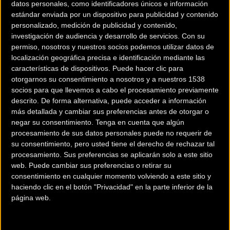
datos personales, como identificadores únicos e información
estándar enviada por un dispositivo para publicidad y contenido
personalizado, medición de publicidad y contenido,
investigación de audiencia y desarrollo de servicios.
Con su
permiso, nosotros y nuestros socios podemos utilizar datos de
localización geográfica precisa e identificación mediante las
características de dispositivos. Puede hacer clic para
otorgarnos su consentimiento a nosotros y a nuestros 1538
socios para que llevemos a cabo el procesamiento previamente
descrito. De forma alternativa, puede acceder a información
más detallada y cambiar sus preferencias antes de otorgar o
negar su consentimiento.
Tenga en cuenta que algún
procesamiento de sus datos personales puede no requerir de
su consentimiento, pero usted tiene el derecho de rechazar tal
procesamiento. Sus preferencias se aplicarán solo a este sitio
200 km
web. Puede cambiar sus preferencias o retirar su
Terms of use
© 1987–2026 HERE
consentimiento en cualquier momento volviendo a este sitio y
¿Eres el propietario de esta tienda? Descubre cómo
haciendo clic en el botón "Privacidad" en la parte inferior de la
hacerte tienda Premium para llegar a más clientes
.
página web.