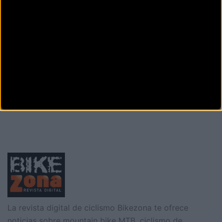
Calle Pedro Modesto Campos 6, Local 4
Santa
Cruz de Tenerife (S.c de tenerife)
TRI-CICLOS SANTA ÚRSULA
Carretera Provincial 84,
Santa Úrsula (S.c de
tenerife)
Siguiente
1
2
La revista digital de ciclismo Bikezona te ofrece
noticias sobre mountain bike MTB, ciclismo de