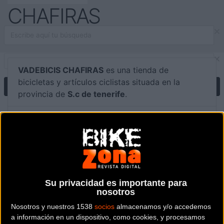
CHAFIRAS
VADEBICIS CHAFIRAS
es una tienda de
bicicletas y artículos ciclistas situada en la
provincia de
S.c de tenerife
.
Dónde se encuentra
Calle Fundadores cooperativa Nº 4 38620
San Migue de Abona (S.c de tenerife).
Contactar con la tienda
922 394 261
Su privacidad es importante para
nosotros
Web y RRSS de la tienda
Nosotros y nuestros 1538
socios
almacenamos y/o accedemos
a información en un dispositivo, como cookies, y procesamos