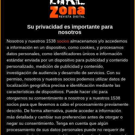
Bicicletas superan al de las Motos
La descompensación de precios entre el mercado de las bicicletas y
el de las motocicletas es una de las anomal&
Su privacidad es importante para
nosotros
Nosotros y nuestros 1538
socios
almacenamos y/o accedemos
a información en un dispositivo, como cookies, y procesamos
datos personales, como identificadores únicos e información
MATERIAL
estándar enviada por un dispositivo para publicidad y contenido
Que ninguna bicicleta se quede en casa este
personalizado, medición de publicidad y contenido,
investigación de audiencia y desarrollo de servicios.
Con su
verano
permiso, nosotros y nuestros socios podemos utilizar datos de
Sistemas de fijación traseros que garantizan un traslado cómodo,
localización geográfica precisa e identificación mediante las
características de dispositivos. Puede hacer clic para
seguro y eficiente durante las vacaciones
otorgarnos su consentimiento a nosotros y a nuestros 1538
socios para que llevemos a cabo el procesamiento previamente
descrito. De forma alternativa, puede acceder a información
más detallada y cambiar sus preferencias antes de otorgar o
MTB
negar su consentimiento.
Tenga en cuenta que algún
El festival Shimano Sea Otter Europe Costa
procesamiento de sus datos personales puede no requerir de