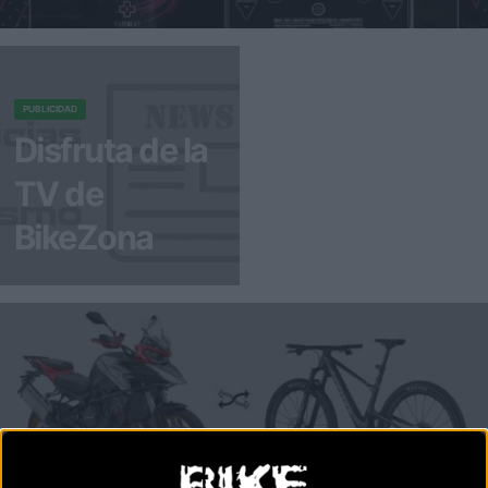
El nuevo dispositivo de la marca británica utiliza tecnología de
cavitación a 40 kHz para elimi
PUBLICIDAD
Disfruta de la
TV de
BikeZona
¡Alégrate el día con
BikeZonaTV!
MATERIAL
¿Qué está pasando? - Cuando los precios de las