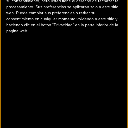
su consentimiento, pero usted tiene el derecho de rechazar tal
Brava-Girona desvela sus grandes retos para
procesamiento. Sus preferencias se aplicarán solo a este sitio
septiembre
web. Puede cambiar sus preferencias o retirar su
consentimiento en cualquier momento volviendo a este sitio y
El festival ciclista internacional internacional acogerá el 20 de
haciendo clic en el botón "Privacidad" en la parte inferior de la
septiembre una completa oferta de pruebas de MT
página web.
MATERIAL
Nace el neumático Specialized Pathfinder TLR
29x2.2 para dominar las carreras de gravel más
duras
Diseñado junto a los atletas de élite para conquistar terrenos cada
vez más exigentes, este nue