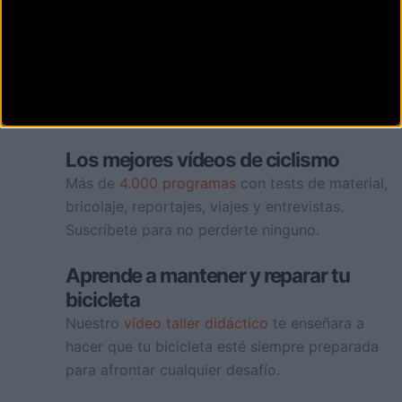
bicicletas
El único catálogo que reúne
todas las
bicicletas
de las principales marcas de
bicicletas. Encuéntralas gracias a su potente
buscador.
Los mejores vídeos de ciclismo
Más de
4.000 programas
con tests de material,
bricolaje, reportajes, viajes y entrevistas.
Suscríbete para no perderte ninguno.
Aprende a mantener y reparar tu
bicicleta
Nuestro
vídeo taller didáctico
te enseñara a
hacer que tu bicicleta esté siempre preparada
para afrontar cualquier desafío.