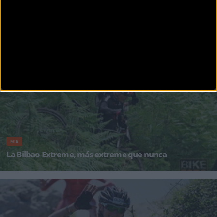
MTB
Vídeo Bilbao Extreme desde las cámaras de los
participantes
Vídeo "extraoficial" realizado con una selección de las imágenes grabadas por los
participantes de
MTB
La Bilbao Extreme, más extreme que nunca
Los responsables de la organización de la Bilbao Extreme 2016 se encuentran en plena faena
preparando los recorri