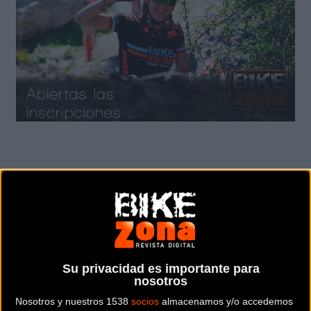
Ya puedes realizar tu inscripción para la edición 2016 de la
Bilbao Extreme. Como advierten desde la organización;
ATENCIÓN: Esta prueba es realmente Extreme,!
Su privacidad es importante para
nosotros
Inscribirse aquí
-
Imágenes de anteriores ediciones
Nosotros y nuestros 1538
socios
almacenamos y/o accedemos