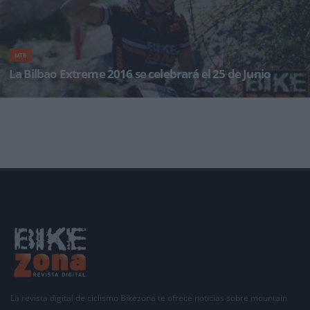
MTB
La Bilbao Extreme 2016 se celebrará el 25 de Junio
La Bilbao Extreme 2016 ya tiene fecha confirmada por la organización. La prueba se dis
La revista digital de ciclismo Bikezona te ofrece noticias sobre mountain