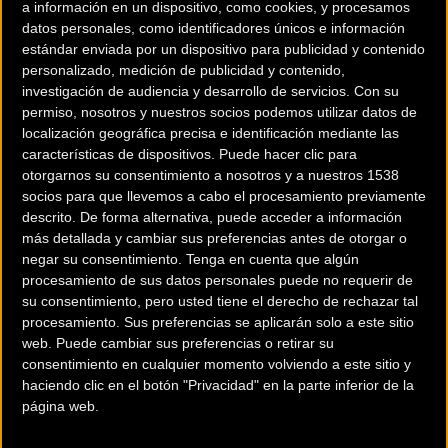
a información en un dispositivo, como cookies, y procesamos
datos personales, como identificadores únicos e información
estándar enviada por un dispositivo para publicidad y contenido
personalizado, medición de publicidad y contenido,
Olvídate de pistas fáciles, aquí no se trata de acumular
investigación de audiencia y desarrollo de servicios.
Con su
kilómetros fácilmente. Ponte calzado cómodo, y olvídate de
permiso, nosotros y nuestros socios podemos utilizar datos de
las rígidas suelas de carbono...
localización geográfica precisa e identificación mediante las
características de dispositivos. Puede hacer clic para
otorgarnos su consentimiento a nosotros y a nuestros 1538
Una autentica "Bilbainada" llena de momentos
socios para que llevemos a cabo el procesamiento previamente
descrito. De forma alternativa, puede acceder a información
memorables, pero con un equipo de voluntarios
más detallada y cambiar sus preferencias antes de otorgar o
dispuesto a hacerte llegar a meta. Para que todo el
negar su consentimiento.
Tenga en cuenta que algún
mundo se atreva a vivir una experiencia "Extreme"...
procesamiento de sus datos personales puede no requerir de
su consentimiento, pero usted tiene el derecho de rechazar tal
procesamiento. Sus preferencias se aplicarán solo a este sitio
web. Puede cambiar sus preferencias o retirar su
consentimiento en cualquier momento volviendo a este sitio y
Sábado 25 Junio, 11:00am
haciendo clic en el botón "Privacidad" en la parte inferior de la
página web.
Alto Kobetas. Bilbao.