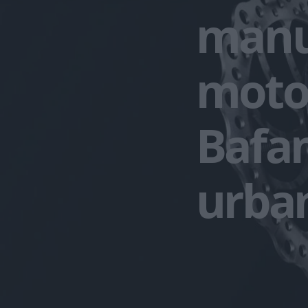
manua
moto
Bafan
urba