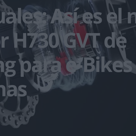
les: Así es el
r H730 GVT de
g para e-Bikes
nas