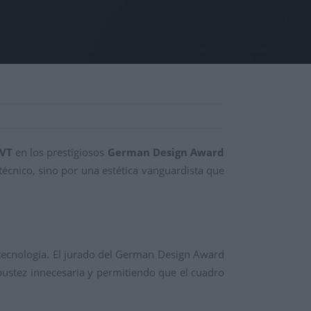
GVT
en los prestigiosos
German Design Award
écnico, sino por una estética vanguardista que
a tecnología. El jurado del German Design Award
bustez innecesaria y permitiendo que el cuadro