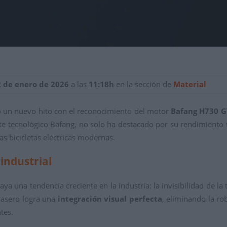
2 de enero de 2026
a las
11:18h
en la sección de
Material
do un nuevo hito con el reconocimiento del motor
Bafang H730 
te tecnológico Bafang, no solo ha destacado por su rendimiento t
as bicicletas eléctricas modernas.
industrial
a una tendencia creciente en la industria: la invisibilidad de l
rasero logra una
integración visual perfecta
, eliminando la ro
tes.