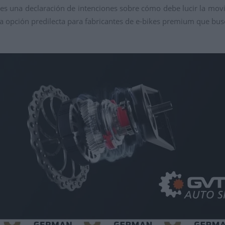
 es una declaración de intenciones sobre cómo debe lucir la mov
a opción predilecta para fabricantes de e-bikes premium que busca