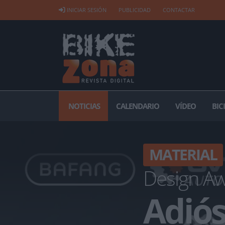
INICIAR SESIÓN
PUBLICIDAD
CONTACTAR
NOTICIAS
CALENDARIO
VÍDEO
BIC
MATERIAL
Design A
Adiós