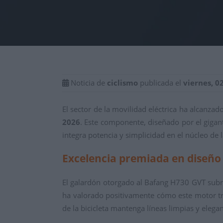
Noticia de
ciclismo
publicada el
viernes, 0
El sector de la movilidad eléctrica ha alcanza
2026
. Este componente, diseñado por el gigan
integra potencia y simplicidad en el núcleo de l
Excelencia premiada en diseño 
El galardón otorgado al Bafang H730 GVT subray
ha valorado positivamente cómo este motor t
de la bicicleta mantenga líneas limpias y elegan