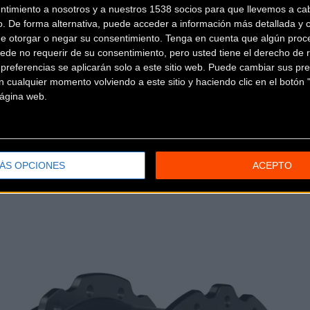
ntimiento a nosotros y a nuestros 1538 socios para que llevemos a ca
o. De forma alternativa, puede acceder a información más detallada y 
tema GVT
de otorgar o negar su consentimiento.
Tenga en cuenta que algún proc
ede no requerir de su consentimiento, pero usted tiene el derecho de r
o del H730 reside en su tecnología
GVT (Gear Variable Transmis
referencias se aplicarán solo a este sitio web. Puede cambiar sus pref
mbios manuales complejos, ofreciendo una experiencia de conducc
 cualquier momento volviendo a este sitio y haciendo clic en el botón "
 página web.
a velocidad y el par necesarios, ajustando la marcha de forma au
tornos urbanos donde las paradas y arranques son constantes.
ÁS OPCIONES
ACEPTO
ar el sistema de transmisión externo, el desgaste mecánico es sig