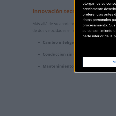
otorgarnos su conse
previamente descrit
Innovación tecnológica: El sis
preferencias antes 
datos personales pu
Más allá de su apariencia, el corazón del éxit
procesamiento. Sus p
de dos velocidades elimina la necesidad de ca
su consentimiento en
parte inferior de la
Cambio inteligente:
El motor detecta l
Conducción sin esfuerzo:
Ideal para en
M
Mantenimiento reducido:
Al simplific