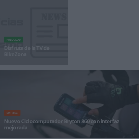
PUBLICIDAD
Disfruta de la TV de
BikeZona
¡Alégrate el día con BikeZonaTV!
MATERIAL
Nuevo Ciclocomputador Bryton 860 con interfaz
mejorada
En BRYTON acaban de lanzar el último y más novedoso dispositivo Ciclocomputador GPS,