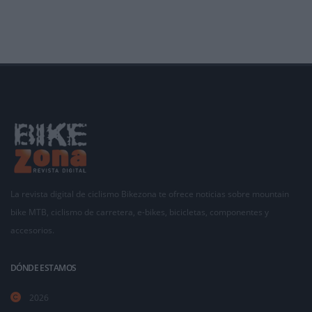
el nu
La revista digital de ciclismo Bikezona te ofrece noticias sobre mountain
bike MTB, ciclismo de carretera, e-bikes, bicicletas, componentes y
accesorios.
DÓNDE ESTAMOS
2026