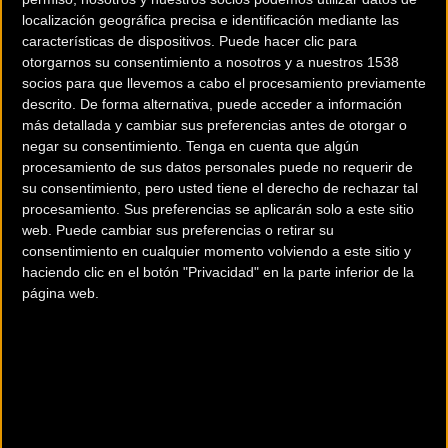
localización geográfica precisa e identificación mediante las
una ágil y precisa manejabilidad y a unas sensaciones en la
características de dispositivos. Puede hacer clic para
conducción inigualables.
otorgarnos su consentimiento a nosotros y a nuestros 1538
socios para que llevemos a cabo el procesamiento previamente
descrito. De forma alternativa, puede acceder a información
más detallada y cambiar sus preferencias antes de otorgar o
CARBONO BALLESTIC
negar su consentimiento.
Tenga en cuenta que algún
procesamiento de sus datos personales puede no requerir de
su consentimiento, pero usted tiene el derecho de rechazar tal
Es una tecnología propia de la Marca, realizada con carbono de alta
procesamiento. Sus preferencias se aplicarán solo a este sitio
resistencia y rigidez con una matriz avanzada de fibras de módulo
web. Puede cambiar sus preferencias o retirar su
intermedio, que consiguen un chasis ligerísimo, reactivo y muy
consentimiento en cualquier momento volviendo a este sitio y
resistente.
haciendo clic en el botón "Privacidad" en la parte inferior de la
página web.