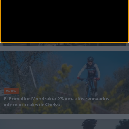
MATERIAL
ZEFAL PULSE Z2 el nuevo portabidones de apertura
lateral
¿Tienes una MTB de enduro o una MTB eléctrica que apenas tiene espacio para un
portabidones?. ¿O es
MATERIAL
El Primaflor-Mondraker-XSauce a los renovados
internacionales de Chelva
Segundo fin de semana de cross country para el conjunto PMX Racing Team. La formación
Elite UCI viaja este fin de