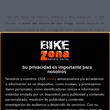
Para ello todas las mejoras aplicadas a esta nueva bici se han
llevado al
túnel del viento de San Diego,
donde después de
numerosas pruebas se han conseguido unos resultados de mejora
a la
resistencia al viento del 21% menos
que en la versión
anterior
.
Las mediciones se han tomado a una velocidad del viento de 48,3
km/h (30 mph)
Su privacidad es importante para
nosotros
REACTIVA Y SEGURA
Nosotros y nuestros 1538
socios
almacenamos y/o accedemos
a información en un dispositivo, como cookies, y procesamos
datos personales, como identificadores únicos e información
Con una geometría de competición y una gran rigidez se consigue
estándar enviada por un dispositivo para publicidad y contenido
crear una bicicleta que nos va a dar una velocidad explosiva.
personalizado, medición de publicidad y contenido,
Mejorada la micro-suspensión y el paso para neumáticos anchos,
investigación de audiencia y desarrollo de servicios.
Con su
que la otorgan una sorprendente suavidad. Todo ello se suma a
permiso, nosotros y nuestros socios podemos utilizar datos de