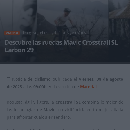
Ultraligeras, robustas, dinámicas y versátiles
MATERIAL
Descubre las ruedas Mavic Crosstrail SL
Carbon 29
Noticia de
ciclismo
publicada el
viernes, 08 de agosto
de 2025
a las
09:00h
en la sección de
Material
Robusta, ágil y ligera, la
Crosstrail SL
combina lo mejor de
las tecnologías de
Mavic,
convirtiéndola en tu mejor aliada
para afrontar cualquier sendero.