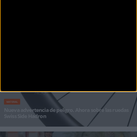
MATERIAL
Nueva gama Merida DIRT - SERIOUS PLAYTIME
Merida acaba de anunciar el lanzamiento de la DIRT, la nueva bicicleta de pumptrack que
ayuda a disfrutar de la div
MATERIAL
Nueva advertencia de peligro. Ahora sobre las ruedas
Swiss Side Hadron
Comunicado Oficial Swiss Side: Nuestro socio fabricante DT Swiss, ha retirado del mercado
ciertos modelos de sus ruedas