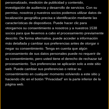
personalizado, medición de publicidad y contenido,
investigación de audiencia y desarrollo de servicios.
Con su
permiso, nosotros y nuestros socios podemos utilizar datos de
localización geográfica precisa e identificación mediante las
características de dispositivos. Puede hacer clic para
otorgarnos su consentimiento a nosotros y a nuestros 1538
Ultraligera
socios para que llevemos a cabo el procesamiento previamente
descrito. De forma alternativa, puede acceder a información
más detallada y cambiar sus preferencias antes de otorgar o
negar su consentimiento.
Tenga en cuenta que algún
Siendo la más ligera de su categoría es incluso capaz de
procesamiento de sus datos personales puede no requerir de
rendir en una bicicleta eléctrica.
su consentimiento, pero usted tiene el derecho de rechazar tal
procesamiento. Sus preferencias se aplicarán solo a este sitio
Mayor robustez
web. Puede cambiar sus preferencias o retirar su
consentimiento en cualquier momento volviendo a este sitio y
La llanta de
carbono UD²
y perfil bajo para una máxima
haciendo clic en el botón "Privacidad" en la parte inferior de la
página web.
resistencia, hacen de la Crosstrail SL Carbon una rueda de
trail indestructible.