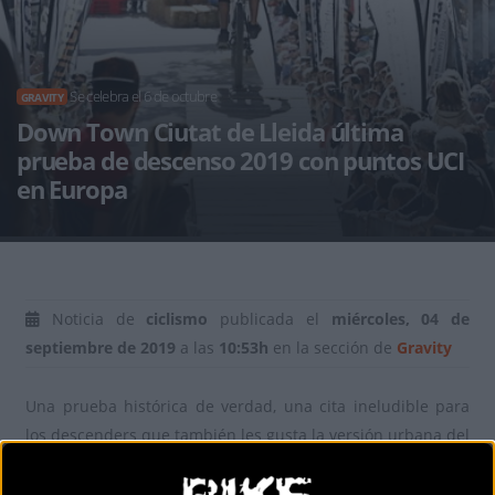
Se celebra el 6 de octubre
GRAVITY
Down Town Ciutat de Lleida última
prueba de descenso 2019 con puntos UCI
en Europa
Noticia de
ciclismo
publicada el
miércoles, 04 de
septiembre de 2019
a las
10:53h
en la sección de
Gravity
Una prueba histórica de verdad, una cita ineludible para
los descenders que también les gusta la versión urbana del
descenso. Una prueba espectacular, recorriendo el centro
antiguo de Lleida, bajando desde la Seu Vella hasta el