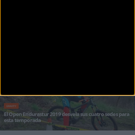
GRAVITY
Hutchinson ficha a riders como Carson Storch, Reed
Boggs y Adolf Silva
“Trabaja duro y juega duro” podría ser el lema de Hutchinson en 2019. Tras lanzarse a
competir con la
GRAVITY
El Open Endurastur 2019 desvela sus cuatro sedes para
esta temporada
Tan sólo hace 2 meses la continuidad del Open Endurastur estaba en entredicho pero