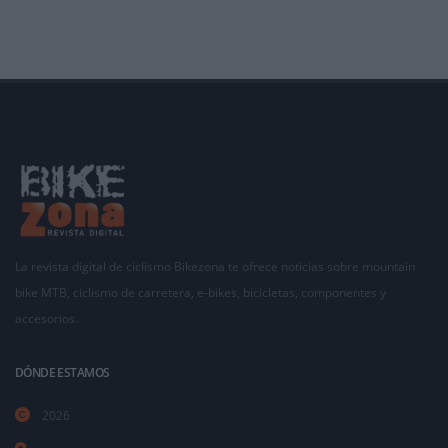
finalmente cuatro serán
La revista digital de ciclismo Bikezona te ofrece noticias sobre mountain
bike MTB, ciclismo de carretera, e-bikes, bicicletas, componentes y
accesorios.
DÓNDE ESTAMOS
2026