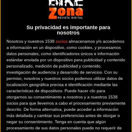
centro de la ciudad por las callejuelas del casco antiguo y
comercial de la capital de Lleida. Saltos espectaculares,
recorrido revirado, y este año con novedades respecto a
Su privacidad es importante para
ediciones anteriores que próximamente se irán
nosotros
descubriendo.
Nosotros y nuestros 1538
socios
almacenamos y/o accedemos
a información en un dispositivo, como cookies, y procesamos
Hoy 4 de septiembre se
datos personales, como identificadores únicos e información
estándar enviada por un dispositivo para publicidad y contenido
abren inscripciones
personalizado, medición de publicidad y contenido,
investigación de audiencia y desarrollo de servicios.
Con su
limitadas en
Ticketoci
permiso, nosotros y nuestros socios podemos utilizar datos de
localización geográfica precisa e identificación mediante las
características de dispositivos. Puede hacer clic para
otorgarnos su consentimiento a nosotros y a nuestros 1538
socios para que llevemos a cabo el procesamiento previamente
descrito. De forma alternativa, puede acceder a información
más detallada y cambiar sus preferencias antes de otorgar o
No sólo es una carrera histórica y espectacular. El Down
negar su consentimiento.
Tenga en cuenta que algún
Town Ciudad de Lleida es también la última oportunidad
procesamiento de sus datos personales puede no requerir de