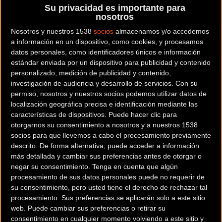
Su privacidad es importante para
competición vasco-navarra, el
Torneo Abiatzen
.
nosotros
Nosotros y nuestros 1538
socios
almacenamos y/o accedemos
El cubierto cielo norteño y el verdoso paisaje montañoso,
a información en un dispositivo, como cookies, y procesamos
característico de la zona por la que discurrió la
Zuamaiko
datos personales, como identificadores únicos e información
estándar enviada por un dispositivo para publicidad y contenido
Saria,
fue testigo en primera persona de las primeras
personalizado, medición de publicidad y contenido,
pedaladas de los ciclistas del
Equipo Essax
. Los seis
investigación de audiencia y desarrollo de servicios.
Con su
corredores que tomaron la salida completaron con éxito los
permiso, nosotros y nuestros socios podemos utilizar datos de
112 kilómetros que componían la prueba, que se resolvió
localización geográfica precisa e identificación mediante las
en un accidentado sprint en el que Marc Brustenga (Caja
características de dispositivos. Puede hacer clic para
otorgarnos su consentimiento a nosotros y a nuestros 1538
Rural-Seguros RGA) consiguió la victoria.
socios para que llevemos a cabo el procesamiento previamente
descrito. De forma alternativa, puede acceder a información
Uno de los protagonistas del día fue
Óscar
más detallada y cambiar sus preferencias antes de otorgar o
Moscardó,
quien protagonizó junto a otros dos corredores
negar su consentimiento.
Tenga en cuenta que algún
procesamiento de sus datos personales puede no requerir de
la primera fuga fructífera del día. El élite se vio involucrado
su consentimiento, pero usted tiene el derecho de rechazar tal
en la fuerte caída que mermó al pelotón en el último
procesamiento. Sus preferencias se aplicarán solo a este sitio
kilómetro aunque, afortunadamente, sin graves
web. Puede cambiar sus preferencias o retirar su
consecuencias. Actuación similar a la que brindó su
consentimiento en cualquier momento volviendo a este sitio y