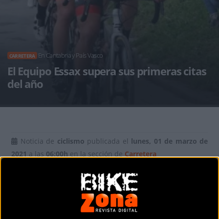
En Cantabria y País Vasco
CARRETERA
El Equipo Essax supera sus primeras citas
del año
Noticia de
ciclismo
publicada el
lunes, 01 de marzo de
2021
a las
06:00h
en la sección de
Carretera
El conjunto alicantino inauguró la temporada 2021
el sábado en Zumaia tras semanas de incertidumbre por la
suspensión de las primeras pruebas del calendario. Una
carrera que, además, dio el pistoletazo de salida a la nueva