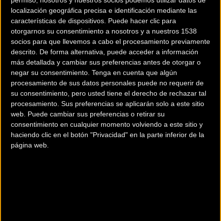
permiso, nosotros y nuestros socios podemos utilizar datos de
(Burgos-BH), Jonathan Caicedo (EF Education-Easypost) y
localización geográfica precisa e identificación mediante las
Marco Brenner (Team DSM). El grupo ha cogido unos dos
características de dispositivos. Puede hacer clic para
minutos, pero el fuerte viento del Empordà ha acelerado el
otorgarnos su consentimiento a nosotros y a nuestros 1538
ritmo del pelotón, que se ha llegado a cortar formando un
socios para que llevemos a cabo el procesamiento previamente
descrito. De forma alternativa, puede acceder a información
grupo de 25 ciclistas. Varios equipos importantes como
más detallada y cambiar sus preferencias antes de otorgar o
Movistar Team, Arkéa-Samsic o UAE Team Emirates han
negar su consentimiento.
Tenga en cuenta que algún
colaborado en la persecución, hasta que al poco de superar
procesamiento de sus datos personales puede no requerir de
el Alt de la Ganga (3ª categoría) ya se ha neutralizado la
su consentimiento, pero usted tiene el derecho de rechazar tal
procesamiento. Sus preferencias se aplicarán solo a este sitio
escapada
web. Puede cambiar sus preferencias o retirar su
consentimiento en cualquier momento volviendo a este sitio y
Caicedo (EF Education-Easypost), finalmente vencedor del
haciendo clic en el botón "Privacidad" en la parte inferior de la
premio al ciclista más combativo de la jornada, ha insistido
página web.
al frente de la carrera y ha formado un nuevo grupo de
escapados gracias al cual el noruego Jonas Iversy
Hvideberg (Team DSM) ha podido acabar la etapa como
líder de la clasificación de la montaña después de coronar
en primer lugar el Alto de Romanyà (3.ª categoría), a solo
23,3 kilómetros por la línea de meta, igual que ha hecho a