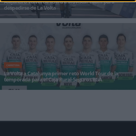
Alejandro Valverde lidera a Movistar Team para
despedirse de La Volta
El tour de despeidad en esta última temporada en la elite pera Alejandro Valverde hace
escala en la Volta a
CARRETERA
La Volta a Catalunya primer reto World Tour de la
temporada para el Caja Rural-Seguros RGA
El buen inicio de temporada para Caja Rural-Seguros RGA tendrá un importante examen a
partir del próximo l