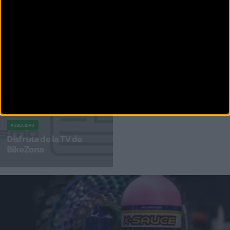
MATERIAL
Shimano renueva sus gafas S-PHYRE y AEROLITE
Shimano presenta los modelos de gafas S-PHYRE y AEROLITE de segunda generación
recientemente rediseñados.
PUBLICIDAD
Disfruta de la TV de
BikeZona
¡Alégrate el día con BikeZonaTV!