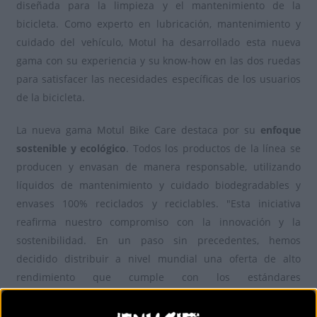
diseñada para la limpieza y el mantenimiento de la
bicicleta. Como experto en lubricación, mantenimiento y
cuidado del vehículo, Motul ha desarrollado esta nueva
gama con su experiencia y su know-how en las dos ruedas
para satisfacer las necesidades específicas de los usuarios
de la bicicleta.
La nueva gama Motul Bike Care destaca por su
enfoque
sostenible y ecológico
. Todos los productos de la línea se
producen y envasan de manera responsable, utilizando
líquidos de mantenimiento y cuidado biodegradables y
envases 100% reciclados y reciclables. "Esta iniciativa
reafirma nuestro compromiso con la innovación y la
sostenibilidad. En un paso sin precedentes, hemos
decidido distribuir a nivel mundial una oferta de alto
rendimiento que cumple con los estándares
medioambientales. Con esta acción, nos adentramos en el
segmento de la bicicleta y reforzamos nuestro compromiso