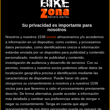
con un futuro más verde y responsable", declara Sandra
Iniesta, directora de marketing de Motul Ibérica.
Los productos de Motul Bike Care están fabricados con
Su privacidad es importante para
fórmulas de concepción ecológica, sin aerosoles,
nosotros
disolventes, siliconas, ni compuestos orgánicos volátiles
Nosotros y nuestros 1538
socios
almacenamos y/o accedemos
(COV). Por otro lado, en los “Chain Lubes” se han incluido
a información en un dispositivo, como cookies, y procesamos
datos personales, como identificadores únicos e información
fórmulas únicas con Ésteres que ofrecen una mayor
estándar enviada por un dispositivo para publicidad y contenido
protección y un uso óptimo de la cadena en todo tipo de
personalizado, medición de publicidad y contenido,
condiciones. Además, los productos de la gama son aptos
investigación de audiencia y desarrollo de servicios.
Con su
para todo tipo de bicicletas, incluyendo carretera, BTT,
permiso, nosotros y nuestros socios podemos utilizar datos de
localización geográfica precisa e identificación mediante las
gravel y bicicletas eléctricas.
características de dispositivos. Puede hacer clic para
otorgarnos su consentimiento a nosotros y a nuestros 1538
Motul Bike Care está compuesta por 8 productos, cada uno
socios para que llevemos a cabo el procesamiento previamente
enfocado en diferentes aspectos del cuidado de la
descrito. De forma alternativa, puede acceder a información
bicicleta: limpieza, desengrase, lubricación y prevención.
más detallada y cambiar sus preferencias antes de otorgar o
negar su consentimiento.
Tenga en cuenta que algún
Limpieza
procesamiento de sus datos personales puede no requerir de