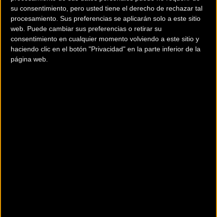
su consentimiento, pero usted tiene el derecho de rechazar tal
procesamiento. Sus preferencias se aplicarán solo a este sitio
Motul ha desarrollado dos limpiadores que ofrecen
web. Puede cambiar sus preferencias o retirar su
soluciones efectivas para la limpieza y la protección de los
consentimiento en cualquier momento volviendo a este sitio y
cuadros, garantizando un rendimiento óptimo y una
haciendo clic en el botón "Privacidad" en la parte inferior de la
página web.
apariencia impecable.
Por un lado,
Frame Clean
es un limpiador de base acuosa
especialmente diseñado para disolver y limpiar la suciedad
más resistente en los cuadros de bicicletas de distintos
tipos, ya sean de ciudad, carretera o montaña. Con su
poder de disolución elevado, este limpiador permite
eliminar eficazmente arena, polvo y barro, brindando
resultados sobresalientes. Además, su fórmula antigoteo
reduce el desperdicio de producto.